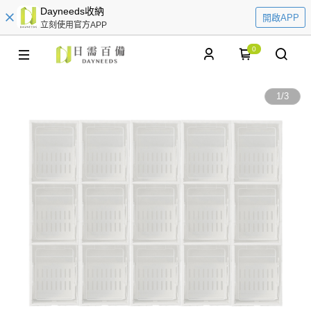
Dayneeds收納
開啟APP
立刻使用官方APP
0
1
/
3