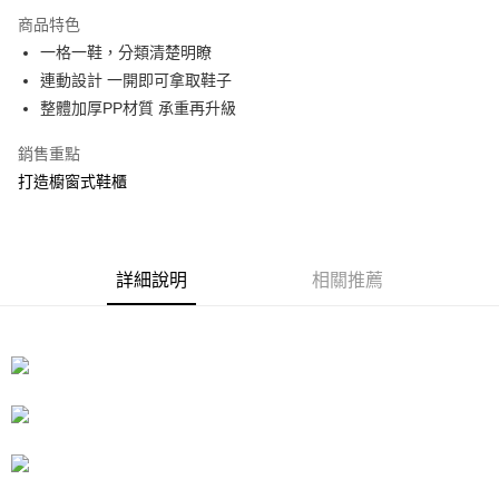
3 期 0 利率 每期
NT$833
21家銀行
商品特色
合作金庫商業銀行
第一商業銀行
LINE Pay
一格一鞋，分類清楚明瞭
華南商業銀行
彰化商業銀行
連動設計 一開即可拿取鞋子
Apple Pay
上海商業儲蓄銀行
台北富邦商業銀行
國泰世華商業銀行
兆豐國際商業銀行
整體加厚PP材質 承重再升級
街口支付
臺灣中小企業銀行
台中商業銀行
銷售重點
匯豐（台灣）商業銀行
華泰商業銀行
悠遊付
聯邦商業銀行
遠東國際商業銀行
打造櫥窗式鞋櫃
元大商業銀行
永豐商業銀行
Google Pay
玉山商業銀行
星展（台灣）商業銀行
台新國際商業銀行
中國信託商業銀行
全盈+PAY
台灣樂天信用卡公司
詳細說明
相關推薦
大哥付你分期
相關說明
【大哥付你分期使用說明】
ATM付款
1.本服務由台灣大哥大提供，台灣大哥大用戶可立即使用無須另外申請。
2.付款方式選擇「大哥付你分期」，訂單成立後會自動跳轉到大哥付的交易
流程，驗證手機門號後，選擇欲分期的期數、繳款截止日，確認付款後即完
運送方式
成交易。
3.實際核准額度、可分期數及費用金額請依後續交易確認頁面所載為準。
宅配
4.訂單成立30分鐘內，如未前往確認交易或遇審核未通過，訂單將自動取
每筆NT$80，滿NT$599(含以上)免運費
消。如遇「轉專審核」未通過狀況，表示未達大哥付你分期系統評分，恕無