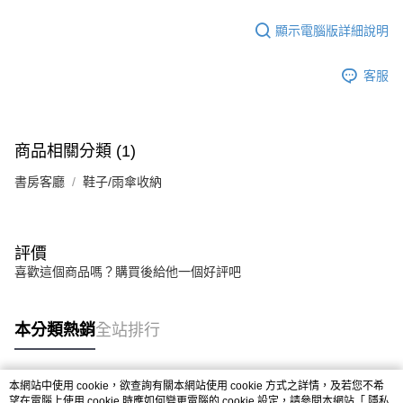
法說明評估內容。
【繳款方式說明】
顯示電腦版詳細說明
1.分期款項不併入電信帳單，「大哥付你分期」於每月結算日後寄送繳費提
醒簡訊。
2.透過簡訊連結打開帳單後，可選擇「超商條碼／台灣大直營門市／銀行轉
客服
帳／街口支付／iPASS MONEY」等通路繳費。
【注意事項】
1.本服務係由「台灣大哥大股份有限公司」（以下簡稱本公司）所提供，讓
商品相關分類 (1)
用戶於交易時，得透過本服務購買商品或服務，並由商店將買賣／分期付款
買賣價金債權讓與本公司後，依約使用本公司帳單繳交帳款。
書房客廳
2.基於同意付款使用「大哥付你分期」之契約關係目的，商店將以您的個人
鞋子/雨傘收納
資料（包含姓名、電話或地址）提供予台灣大哥大進項蒐集、處理及利用，
由本公司與您本人進行分期帳單所需資料之確認、核對及更正。
3.完整用戶服務條款，請詳閱以下連結：
https://oppay.tw/userRule
評價
喜歡這個商品嗎？購買後給他一個好評吧
本分類熱銷
全站排行
本網站中使用 cookie，欲查詢有關本網站使用 cookie 方式之詳情，及若您不希
熱門標籤
望在電腦上使用 cookie 時應如何變更電腦的 cookie 設定，請參閱本網站「
隱私