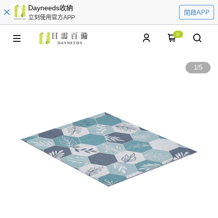
Dayneeds收納
開啟APP
立刻使用官方APP
0
1
/
5