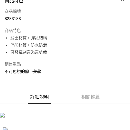
商品特色
信用卡一次付款
商品編號
信用卡分期付款
8283188
3 期 0 利率 每期
NT$296
21家銀行
商品特色
合作金庫商業銀行
第一商業銀行
LINE Pay
絲圈材質，彈簧結構
華南商業銀行
彰化商業銀行
PVC材質，防水防滑
Apple Pay
上海商業儲蓄銀行
台北富邦商業銀行
國泰世華商業銀行
兆豐國際商業銀行
可發揮創意恣意剪裁
街口支付
臺灣中小企業銀行
台中商業銀行
銷售重點
匯豐（台灣）商業銀行
華泰商業銀行
悠遊付
聯邦商業銀行
遠東國際商業銀行
不可忽視的腳下美學
元大商業銀行
永豐商業銀行
Google Pay
玉山商業銀行
星展（台灣）商業銀行
台新國際商業銀行
中國信託商業銀行
全盈+PAY
台灣樂天信用卡公司
詳細說明
相關推薦
大哥付你分期
相關說明
【大哥付你分期使用說明】
ATM付款
1.本服務由台灣大哥大提供，台灣大哥大用戶可立即使用無須另外申請。
2.付款方式選擇「大哥付你分期」，訂單成立後會自動跳轉到大哥付的交易
流程，驗證手機門號後，選擇欲分期的期數、繳款截止日，確認付款後即完