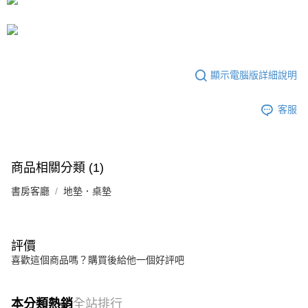
運送方式
成交易。
3.實際核准額度、可分期數及費用金額請依後續交易確認頁面所載為準。
宅配
4.訂單成立30分鐘內，如未前往確認交易或遇審核未通過，訂單將自動取
每筆NT$80，滿NT$599(含以上)免運費
消。如遇「轉專審核」未通過狀況，表示未達大哥付你分期系統評分，恕無
法說明評估內容。
【繳款方式說明】
顯示電腦版詳細說明
1.分期款項不併入電信帳單，「大哥付你分期」於每月結算日後寄送繳費提
醒簡訊。
2.透過簡訊連結打開帳單後，可選擇「超商條碼／台灣大直營門市／銀行轉
客服
帳／街口支付／iPASS MONEY」等通路繳費。
【注意事項】
1.本服務係由「台灣大哥大股份有限公司」（以下簡稱本公司）所提供，讓
商品相關分類 (1)
用戶於交易時，得透過本服務購買商品或服務，並由商店將買賣／分期付款
買賣價金債權讓與本公司後，依約使用本公司帳單繳交帳款。
書房客廳
地墊．桌墊
2.基於同意付款使用「大哥付你分期」之契約關係目的，商店將以您的個人
資料（包含姓名、電話或地址）提供予台灣大哥大進項蒐集、處理及利用，
由本公司與您本人進行分期帳單所需資料之確認、核對及更正。
3.完整用戶服務條款，請詳閱以下連結：
https://oppay.tw/userRule
評價
喜歡這個商品嗎？購買後給他一個好評吧
本分類熱銷
全站排行