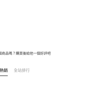
【繳款方
1.分期款
醒簡訊。
2.透過簡
帳／街口支
【注意事
1.本服務
用戶於交
款買賣價
2.基於同
資料（包
個商品嗎？購買後給他一個好評吧
用，由本
3.完整用
熱銷
全站排行