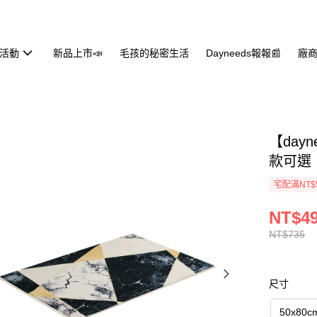
活動
新品上市📣
毛孩的秘密生活
Dayneeds報報📰
廠商
【dayn
款可選
宅配滿NT$
NT$4
NT$735
尺寸
50x80c