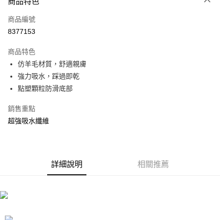
商品特色
信用卡一次付款
商品編號
信用卡分期付款
8377153
3 期 0 利率 每期
NT$130
21家銀行
商品特色
合作金庫商業銀行
第一商業銀行
LINE Pay
仿羊毛材質，舒適親膚
華南商業銀行
彰化商業銀行
強力吸水，踩過即乾
Apple Pay
上海商業儲蓄銀行
台北富邦商業銀行
國泰世華商業銀行
兆豐國際商業銀行
點塑顆粒防滑底部
街口支付
臺灣中小企業銀行
台中商業銀行
銷售重點
匯豐（台灣）商業銀行
華泰商業銀行
悠遊付
聯邦商業銀行
遠東國際商業銀行
超強吸水纖維
元大商業銀行
永豐商業銀行
Google Pay
玉山商業銀行
星展（台灣）商業銀行
台新國際商業銀行
中國信託商業銀行
全盈+PAY
台灣樂天信用卡公司
詳細說明
相關推薦
大哥付你分期
相關說明
【大哥付你分期使用說明】
ATM付款
1.本服務由台灣大哥大提供，台灣大哥大用戶可立即使用無須另外申請。
2.付款方式選擇「大哥付你分期」，訂單成立後會自動跳轉到大哥付的交易
流程，驗證手機門號後，選擇欲分期的期數、繳款截止日，確認付款後即完