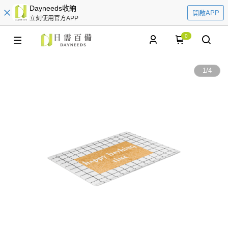
Dayneeds收納
開啟APP
立刻使用官方APP
0
1
/
4