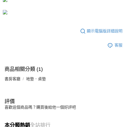
運送方式
成交易。
3.實際核准額度、可分期數及費用金額請依後續交易確認頁面所載為準。
宅配
4.訂單成立30分鐘內，如未前往確認交易或遇審核未通過，訂單將自動取
每筆NT$80，滿NT$599(含以上)免運費
消。如遇「轉專審核」未通過狀況，表示未達大哥付你分期系統評分，恕無
法說明評估內容。
【繳款方式說明】
顯示電腦版詳細說明
1.分期款項不併入電信帳單，「大哥付你分期」於每月結算日後寄送繳費提
醒簡訊。
2.透過簡訊連結打開帳單後，可選擇「超商條碼／台灣大直營門市／銀行轉
客服
帳／街口支付／iPASS MONEY」等通路繳費。
【注意事項】
1.本服務係由「台灣大哥大股份有限公司」（以下簡稱本公司）所提供，讓
商品相關分類 (1)
用戶於交易時，得透過本服務購買商品或服務，並由商店將買賣／分期付款
買賣價金債權讓與本公司後，依約使用本公司帳單繳交帳款。
書房客廳
地墊．桌墊
2.基於同意付款使用「大哥付你分期」之契約關係目的，商店將以您的個人
資料（包含姓名、電話或地址）提供予台灣大哥大進項蒐集、處理及利用，
由本公司與您本人進行分期帳單所需資料之確認、核對及更正。
3.完整用戶服務條款，請詳閱以下連結：
https://oppay.tw/userRule
評價
喜歡這個商品嗎？購買後給他一個好評吧
本分類熱銷
全站排行