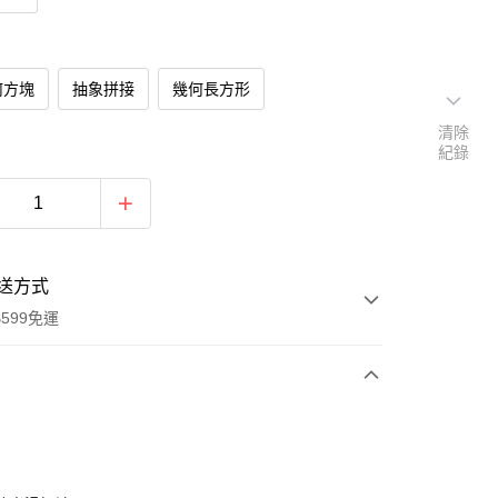
何方塊
抽象拼接
幾何長方形
清除
紀錄
送方式
599免運
次付款
期付款
0 利率 每期
NT$296
21家銀行