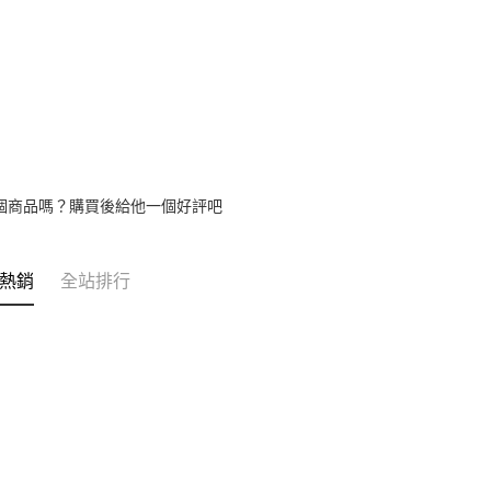
【繳款方
1.分期款
醒簡訊。
2.透過簡
帳／街口支
【注意事
1.本服務
用戶於交
款買賣價
個商品嗎？購買後給他一個好評吧
2.基於同
資料（包
用，由本
3.完整用
熱銷
全站排行