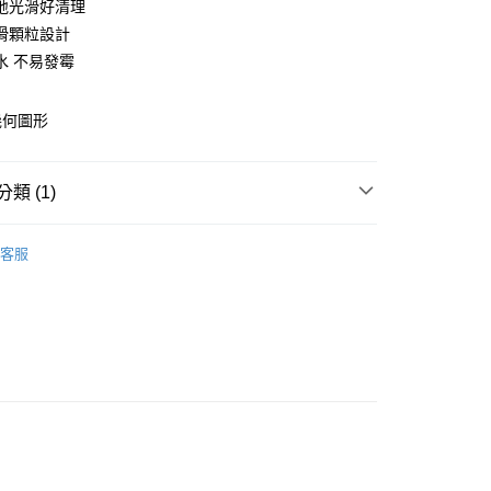
地光滑好清理
庫商業銀行
第一商業銀行
滑顆粒設計
業銀行
彰化商業銀行
水 不易發霉
業儲蓄銀行
台北富邦商業銀行
華商業銀行
兆豐國際商業銀行
幾何圖形
小企業銀行
台中商業銀行
台灣）商業銀行
華泰商業銀行
業銀行
遠東國際商業銀行
類 (1)
業銀行
永豐商業銀行
y
業銀行
星展（台灣）商業銀行
地墊．桌墊
際商業銀行
中國信託商業銀行
客服
天信用卡公司
分期
你分期使用說明】
由台灣大哥大提供，台灣大哥大用戶可立即使用無須另外申請。
式選擇「大哥付你分期」，訂單成立後會自動跳轉到大哥付的交易
證手機門號後，選擇欲分期的期數、繳款截止日，確認付款後即
。
准額度、可分期數及費用金額請依後續交易確認頁面所載為準。
立30分鐘內，如未前往確認交易或遇審核未通過，訂單將自動取
「轉專審核」未通過狀況，表示未達大哥付你分期系統評分，恕
0，滿NT$599(含以上)免運費
評估內容。