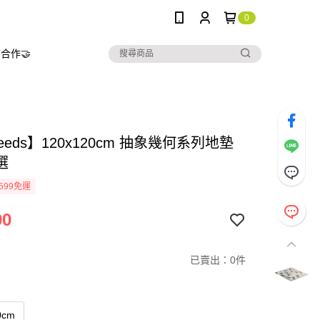
0
合作🤝
needs】120x120cm 抽象幾何系列地墊
選
599免運
90
已賣出：0件
0cm