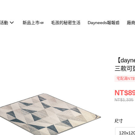
活動
新品上市📣
毛孩的秘密生活
Dayneeds報報📰
廠商
【day
三款可
宅配滿NT$
NT$8
NT$1,335
尺寸
120x12