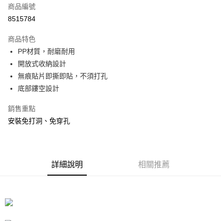
商品編號
信用卡分期付款
8515784
3 期 0 利率 每期
NT$19
21家銀行
商品特色
合作金庫商業銀行
第一商業銀行
LINE Pay
PP材質，耐磨耐用
華南商業銀行
彰化商業銀行
開放式收納設計
Apple Pay
上海商業儲蓄銀行
台北富邦商業銀行
國泰世華商業銀行
兆豐國際商業銀行
無痕貼片即撕即貼，不須打孔
街口支付
臺灣中小企業銀行
台中商業銀行
底部鏤空設計
匯豐（台灣）商業銀行
華泰商業銀行
悠遊付
聯邦商業銀行
遠東國際商業銀行
銷售重點
元大商業銀行
永豐商業銀行
Google Pay
安裝免打洞、免穿孔
玉山商業銀行
星展（台灣）商業銀行
台新國際商業銀行
中國信託商業銀行
全盈+PAY
台灣樂天信用卡公司
大哥付你分期
詳細說明
相關推薦
相關說明
【大哥付你分期使用說明】
ATM付款
1.本服務由台灣大哥大提供，台灣大哥大用戶可立即使用無須另外申請。
2.付款方式選擇「大哥付你分期」，訂單成立後會自動跳轉到大哥付的交易
流程，驗證手機門號後，選擇欲分期的期數、繳款截止日，確認付款後即完
運送方式
成交易。