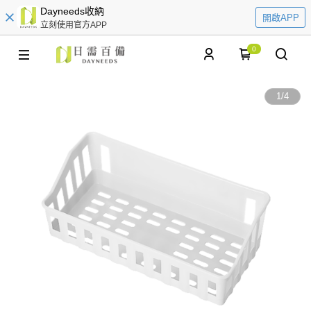
Dayneeds收納
開啟APP
立刻使用官方APP
0
1
/
4