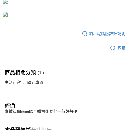
3.實際核准額度、可分期數及費用金額請依後續交易確認頁面所載為準。
宅配
4.訂單成立30分鐘內，如未前往確認交易或遇審核未通過，訂單將自動取
每筆NT$80，滿NT$599(含以上)免運費
消。如遇「轉專審核」未通過狀況，表示未達大哥付你分期系統評分，恕無
法說明評估內容。
【繳款方式說明】
1.分期款項不併入電信帳單，「大哥付你分期」於每月結算日後寄送繳費提
醒簡訊。
顯示電腦版詳細說明
2.透過簡訊連結打開帳單後，可選擇「超商條碼／台灣大直營門市／銀行轉
帳／街口支付／iPASS MONEY」等通路繳費。
客服
【注意事項】
1.本服務係由「台灣大哥大股份有限公司」（以下簡稱本公司）所提供，讓
用戶於交易時，得透過本服務購買商品或服務，並由商店將買賣／分期付款
買賣價金債權讓與本公司後，依約使用本公司帳單繳交帳款。
商品相關分類 (1)
2.基於同意付款使用「大哥付你分期」之契約關係目的，商店將以您的個人
資料（包含姓名、電話或地址）提供予台灣大哥大進項蒐集、處理及利用，
生活百貨
59元專區
由本公司與您本人進行分期帳單所需資料之確認、核對及更正。
3.完整用戶服務條款，請詳閱以下連結：
https://oppay.tw/userRule
評價
喜歡這個商品嗎？購買後給他一個好評吧