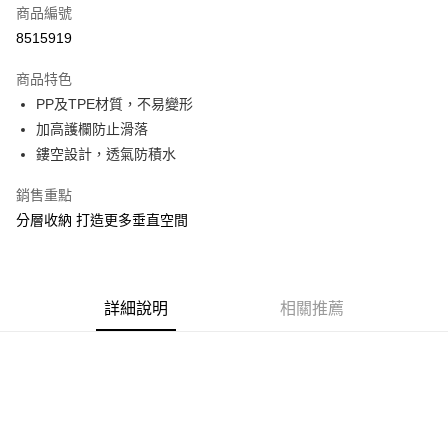
商品編號
信用卡分期付款
8515919
3 期 0 利率 每期
NT$19
21家銀行
商品特色
合作金庫商業銀行
第一商業銀行
LINE Pay
PP及TPE材質，不易變形
華南商業銀行
彰化商業銀行
加高護欄防止滑落
Apple Pay
上海商業儲蓄銀行
台北富邦商業銀行
國泰世華商業銀行
兆豐國際商業銀行
鏤空設計，透氣防積水
街口支付
臺灣中小企業銀行
台中商業銀行
銷售重點
匯豐（台灣）商業銀行
華泰商業銀行
悠遊付
聯邦商業銀行
遠東國際商業銀行
分層收納 打造更多垂直空間
元大商業銀行
永豐商業銀行
Google Pay
玉山商業銀行
星展（台灣）商業銀行
台新國際商業銀行
中國信託商業銀行
全盈+PAY
台灣樂天信用卡公司
詳細說明
相關推薦
大哥付你分期
相關說明
【大哥付你分期使用說明】
ATM付款
1.本服務由台灣大哥大提供，台灣大哥大用戶可立即使用無須另外申請。
2.付款方式選擇「大哥付你分期」，訂單成立後會自動跳轉到大哥付的交易
流程，驗證手機門號後，選擇欲分期的期數、繳款截止日，確認付款後即完
運送方式
成交易。