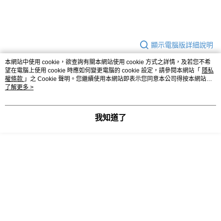
3.實際核准額度、可分期數及費用金額請依後續交易確認頁面所載為準。
宅配
4.訂單成立30分鐘內，如未前往確認交易或遇審核未通過，訂單將自動取
每筆NT$80，滿NT$599(含以上)免運費
消。如遇「轉專審核」未通過狀況，表示未達大哥付你分期系統評分，恕無
法說明評估內容。
【繳款方式說明】
顯示電腦版詳細說明
1.分期款項不併入電信帳單，「大哥付你分期」於每月結算日後寄送繳費提
醒簡訊。
本網站中使用 cookie，欲查詢有關本網站使用 cookie 方式之詳情，及若您不希
2.透過簡訊連結打開帳單後，可選擇「超商條碼／台灣大直營門市／銀行轉
客服
望在電腦上使用 cookie 時應如何變更電腦的 cookie 設定，請參閱本網站「
隱私
帳／街口支付／iPASS MONEY」等通路繳費。
權條款
」之 Cookie 聲明。您繼續使用本網站即表示您同意本公司得按本網站使
用條款之 Cookie 聲明使用 cookie。
了解更多 >
【注意事項】
1.本服務係由「台灣大哥大股份有限公司」（以下簡稱本公司）所提供，讓
商品相關分類 (1)
用戶於交易時，得透過本服務購買商品或服務，並由商店將買賣／分期付款
我知道了
買賣價金債權讓與本公司後，依約使用本公司帳單繳交帳款。
生活百貨
2.基於同意付款使用「大哥付你分期」之契約關係目的，商店將以您的個人
59元專區
資料（包含姓名、電話或地址）提供予台灣大哥大進項蒐集、處理及利用，
由本公司與您本人進行分期帳單所需資料之確認、核對及更正。
3.完整用戶服務條款，請詳閱以下連結：
https://oppay.tw/userRule
評價
喜歡這個商品嗎？購買後給他一個好評吧
本分類熱銷
全站排行