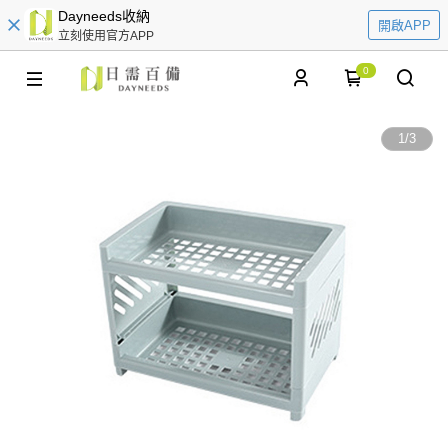
Dayneeds收納
開啟APP
立刻使用官方APP
0
1
/
3