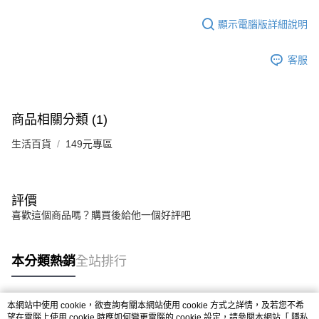
法說明評估內容。
【繳款方式說明】
顯示電腦版詳細說明
1.分期款項不併入電信帳單，「大哥付你分期」於每月結算日後寄送繳費提
醒簡訊。
2.透過簡訊連結打開帳單後，可選擇「超商條碼／台灣大直營門市／銀行轉
客服
帳／街口支付／iPASS MONEY」等通路繳費。
【注意事項】
1.本服務係由「台灣大哥大股份有限公司」（以下簡稱本公司）所提供，讓
商品相關分類 (1)
用戶於交易時，得透過本服務購買商品或服務，並由商店將買賣／分期付款
買賣價金債權讓與本公司後，依約使用本公司帳單繳交帳款。
生活百貨
2.基於同意付款使用「大哥付你分期」之契約關係目的，商店將以您的個人
149元專區
資料（包含姓名、電話或地址）提供予台灣大哥大進項蒐集、處理及利用，
由本公司與您本人進行分期帳單所需資料之確認、核對及更正。
3.完整用戶服務條款，請詳閱以下連結：
https://oppay.tw/userRule
評價
喜歡這個商品嗎？購買後給他一個好評吧
本分類熱銷
全站排行
本網站中使用 cookie，欲查詢有關本網站使用 cookie 方式之詳情，及若您不希
熱門標籤
望在電腦上使用 cookie 時應如何變更電腦的 cookie 設定，請參閱本網站「
隱私