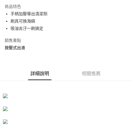
3 期 0 利率 每期
NT$49
21家銀行
商品特色
合作金庫商業銀行
第一商業銀行
LINE Pay
手柄加壓導出清潔劑
華南商業銀行
彰化商業銀行
刷具可換海綿
Apple Pay
上海商業儲蓄銀行
台北富邦商業銀行
國泰世華商業銀行
兆豐國際商業銀行
吸油去汙一刷搞定
街口支付
臺灣中小企業銀行
台中商業銀行
銷售重點
匯豐（台灣）商業銀行
華泰商業銀行
悠遊付
聯邦商業銀行
遠東國際商業銀行
按壓式出液
元大商業銀行
永豐商業銀行
Google Pay
玉山商業銀行
星展（台灣）商業銀行
台新國際商業銀行
中國信託商業銀行
全盈+PAY
台灣樂天信用卡公司
詳細說明
相關推薦
大哥付你分期
相關說明
【大哥付你分期使用說明】
ATM付款
1.本服務由台灣大哥大提供，台灣大哥大用戶可立即使用無須另外申請。
2.付款方式選擇「大哥付你分期」，訂單成立後會自動跳轉到大哥付的交易
流程，驗證手機門號後，選擇欲分期的期數、繳款截止日，確認付款後即完
運送方式
成交易。
3.實際核准額度、可分期數及費用金額請依後續交易確認頁面所載為準。
宅配
4.訂單成立30分鐘內，如未前往確認交易或遇審核未通過，訂單將自動取
每筆NT$80，滿NT$599(含以上)免運費
消。如遇「轉專審核」未通過狀況，表示未達大哥付你分期系統評分，恕無