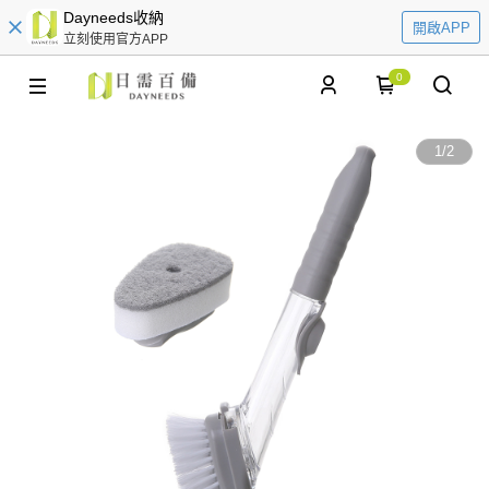
Dayneeds收納
開啟APP
立刻使用官方APP
0
1
/
2