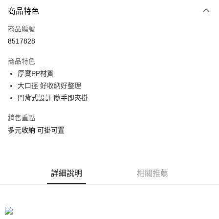
付款方式
商品特色
信用卡一次付款
商品編號
信用卡分期付款
8517828
3 期 0 利率 每期
NT$19
21家銀行
商品特色
合作金庫商業銀行
第一商業銀行
LINE Pay
厚實PP材質
華南商業銀行
彰化商業銀行
大口徑 好收納好整理
Apple Pay
上海商業儲蓄銀行
台北富邦商業銀行
國泰世華商業銀行
兆豐國際商業銀行
門背式設計 隨手即夾掛
街口支付
臺灣中小企業銀行
台中商業銀行
銷售重點
匯豐（台灣）商業銀行
華泰商業銀行
悠遊付
聯邦商業銀行
遠東國際商業銀行
多元收納 可掛可置
元大商業銀行
永豐商業銀行
Google Pay
玉山商業銀行
星展（台灣）商業銀行
台新國際商業銀行
中國信託商業銀行
全盈+PAY
台灣樂天信用卡公司
詳細說明
相關推薦
大哥付你分期
相關說明
【大哥付你分期使用說明】
ATM付款
1.本服務由台灣大哥大提供，台灣大哥大用戶可立即使用無須另外申請。
2.付款方式選擇「大哥付你分期」，訂單成立後會自動跳轉到大哥付的交易