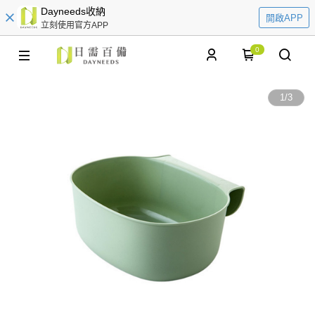
Dayneeds收納
開啟APP
立刻使用官方APP
0
1
/
3