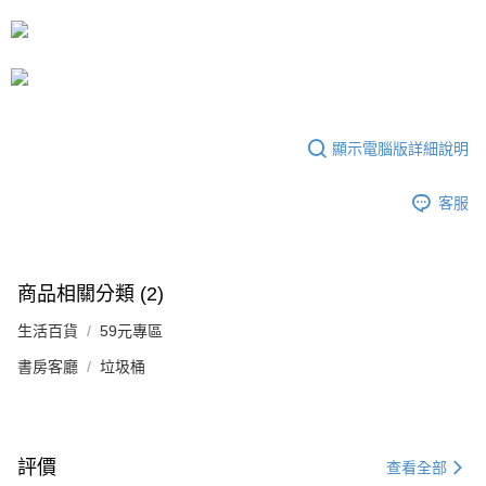
流程，驗證手機門號後，選擇欲分期的期數、繳款截止日，確認付款後即完
運送方式
成交易。
3.實際核准額度、可分期數及費用金額請依後續交易確認頁面所載為準。
宅配
4.訂單成立30分鐘內，如未前往確認交易或遇審核未通過，訂單將自動取
每筆NT$80，滿NT$599(含以上)免運費
消。如遇「轉專審核」未通過狀況，表示未達大哥付你分期系統評分，恕無
法說明評估內容。
【繳款方式說明】
顯示電腦版詳細說明
1.分期款項不併入電信帳單，「大哥付你分期」於每月結算日後寄送繳費提
醒簡訊。
2.透過簡訊連結打開帳單後，可選擇「超商條碼／台灣大直營門市／銀行轉
客服
帳／街口支付／iPASS MONEY」等通路繳費。
【注意事項】
1.本服務係由「台灣大哥大股份有限公司」（以下簡稱本公司）所提供，讓
商品相關分類 (2)
用戶於交易時，得透過本服務購買商品或服務，並由商店將買賣／分期付款
買賣價金債權讓與本公司後，依約使用本公司帳單繳交帳款。
生活百貨
2.基於同意付款使用「大哥付你分期」之契約關係目的，商店將以您的個人
59元專區
資料（包含姓名、電話或地址）提供予台灣大哥大進項蒐集、處理及利用，
書房客廳
垃圾桶
由本公司與您本人進行分期帳單所需資料之確認、核對及更正。
3.完整用戶服務條款，請詳閱以下連結：
https://oppay.tw/userRule
評價
查看全部