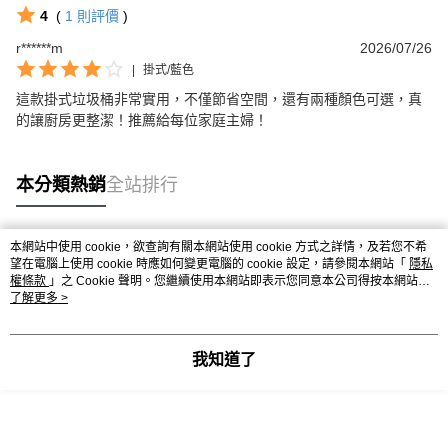
4
(
1
則評價
)
r******m
2026/07/26
|
掛式/藍色
這款掛式垃圾桶非常實用，不僅節省空間，還有兩種顏色可選，真
的讓廚房更整潔！推薦給每位家庭主婦！
本分類熱銷
全站排行
本網站中使用 cookie，欲查詢有關本網站使用 cookie 方式之詳情，及若您不希
熱門標籤
望在電腦上使用 cookie 時應如何變更電腦的 cookie 設定，請參閱本網站「
隱私
權條款
」之 Cookie 聲明。您繼續使用本網站即表示您同意本公司得按本網站使
用條款之 Cookie 聲明使用 cookie。
了解更多 >
我知道了