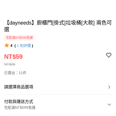
【dayneeds】廚櫃門[掛式]垃圾桶[大款] 兩色可
選
宅配滿NT$599免運
4
(
1
則評價
)
NT$59
NT$89
已賣出：11件
請選擇商品選項
付款與運送方式
宅配滿NT$599免運