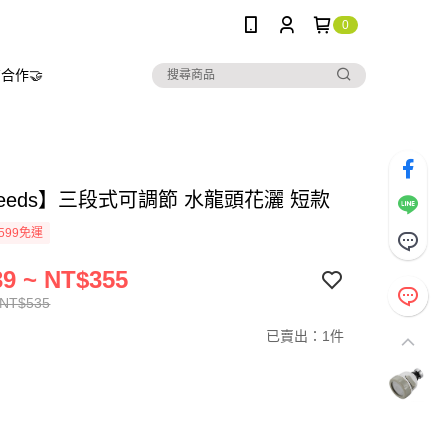
0
合作🤝
needs】三段式可調節 水龍頭花灑 短款
599免運
9 ~ NT$355
 NT$535
已賣出：1件