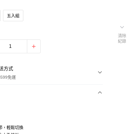
五入組
清除
紀錄
送方式
599免運
次付款
期付款
0 利率 每期
NT$79
21家銀行
節，輕鬆切換
庫商業銀行
第一商業銀行