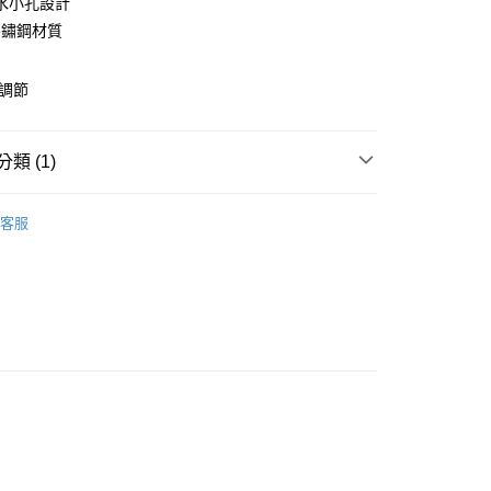
水小孔設計
業銀行
彰化商業銀行
不鏽鋼材質
業儲蓄銀行
台北富邦商業銀行
華商業銀行
兆豐國際商業銀行
由調節
小企業銀行
台中商業銀行
台灣）商業銀行
華泰商業銀行
業銀行
遠東國際商業銀行
類 (1)
業銀行
永豐商業銀行
y
業銀行
星展（台灣）商業銀行
其他
際商業銀行
中國信託商業銀行
客服
天信用卡公司
分期
你分期使用說明】
由台灣大哥大提供，台灣大哥大用戶可立即使用無須另外申請。
式選擇「大哥付你分期」，訂單成立後會自動跳轉到大哥付的交易
證手機門號後，選擇欲分期的期數、繳款截止日，確認付款後即
。
准額度、可分期數及費用金額請依後續交易確認頁面所載為準。
立30分鐘內，如未前往確認交易或遇審核未通過，訂單將自動取
「轉專審核」未通過狀況，表示未達大哥付你分期系統評分，恕
0，滿NT$599(含以上)免運費
評估內容。
式說明】