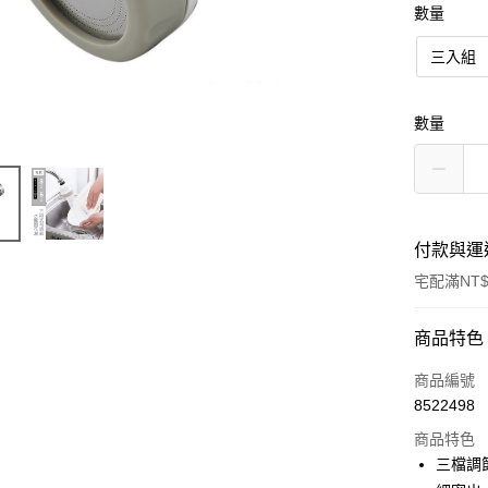
數量
三入組
數量
付款與運
宅配滿NT$
付款方式
商品特色
信用卡一
商品編號
8522498
信用卡分
商品特色
3 期 
三檔調
合作金