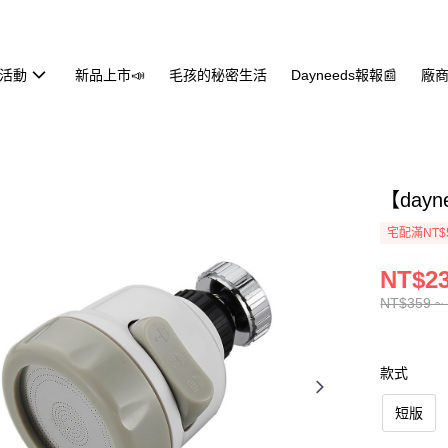
活動
新品上市📣
毛孩的秘密生活
Dayneeds報報📰
廠商
【day
宅配滿NT$
NT$23
NT$359 ~
款式
短版