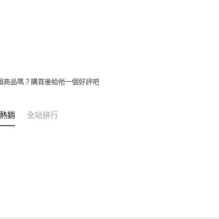
1.分期款
醒簡訊。
2.透過簡
帳／街口支
【注意事
1.本服務
用戶於交
款買賣價
2.基於同
個商品嗎？購買後給他一個好評吧
資料（包
用，由本
3.完整用
熱銷
全站排行