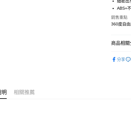
細密出
LINE Pay
華南商
ABS+
Apple Pay
上海商
銷售重點
國泰世
街口支付
360度自
臺灣中
匯豐（
悠遊付
聯邦商
商品相關分
元大商
Google Pa
玉山商
生活百貨
台新國
全盈+PAY
分享
台灣樂
大哥付你
相關說明
【大哥付
ATM付款
1.本服務
2.付款方
說明
相關推薦
流程，驗
完成交易
運送方式
3.實際核
4.訂單成
宅配
消。如遇
每筆NT$8
無法說明
【繳款方