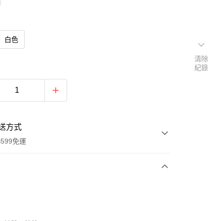
白色
清除
紀錄
送方式
599免運
次付款
期付款
0 利率 每期
NT$233
21家銀行