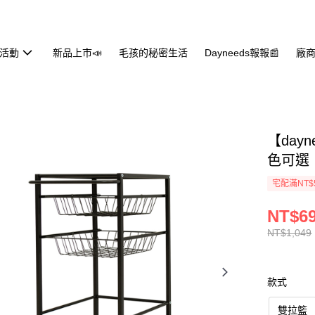
活動
新品上市📣
毛孩的秘密生活
Dayneeds報報📰
廠商
【day
色可選
宅配滿NT$
NT$6
NT$1,049
款式
雙拉籃