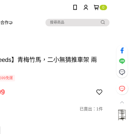
0
合作🤝
needs】青梅竹馬，二小無猜推車架 兩
599免運
99
已賣出：1件