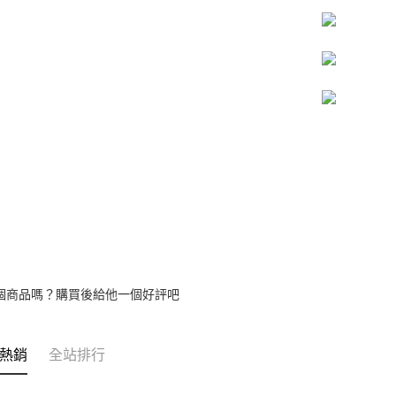
【繳款方
1.分期款
醒簡訊。
2.透過簡
帳／街口支
【注意事
1.本服務
用戶於交
款買賣價
2.基於同
資料（包
用，由本
3.完整用
個商品嗎？購買後給他一個好評吧
熱銷
全站排行