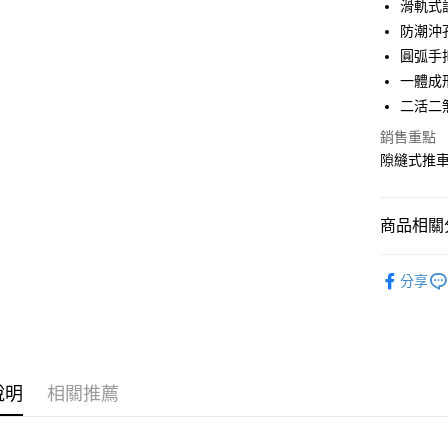
滑軌式
合作金
防潮沖
LINE Pay
華南商
圓弧手
Apple Pay
上海商
一體成
國泰世
二活二
街口支付
臺灣中
匯豐（
銷售重點
悠遊付
聯邦商
隙縫式推車
元大商
Google Pa
玉山商
台新國
全盈+PAY
商品相關分
台灣樂
大哥付你
廚房衛浴
相關說明
分享
【大哥付
ATM付款
1.本服務
2.付款方
流程，驗
完成交易
運送方式
3.實際核
說明
相關推薦
4.訂單成
宅配
消。如遇
每筆NT$8
無法說明