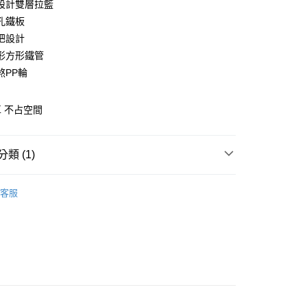
設計雙層拉籃
庫商業銀行
第一商業銀行
孔鐵板
業銀行
彰化商業銀行
把設計
業儲蓄銀行
台北富邦商業銀行
形方形鐵管
華商業銀行
兆豐國際商業銀行
煞PP輪
小企業銀行
台中商業銀行
台灣）商業銀行
華泰商業銀行
業銀行
遠東國際商業銀行
 不占空間
業銀行
永豐商業銀行
y
業銀行
星展（台灣）商業銀行
際商業銀行
中國信託商業銀行
類 (1)
天信用卡公司
分期
收納
推車．微波爐架．角落架
客服
你分期使用說明】
由台灣大哥大提供，台灣大哥大用戶可立即使用無須另外申請。
式選擇「大哥付你分期」，訂單成立後會自動跳轉到大哥付的交易
證手機門號後，選擇欲分期的期數、繳款截止日，確認付款後即
。
准額度、可分期數及費用金額請依後續交易確認頁面所載為準。
立30分鐘內，如未前往確認交易或遇審核未通過，訂單將自動取
「轉專審核」未通過狀況，表示未達大哥付你分期系統評分，恕
0，滿NT$599(含以上)免運費
評估內容。