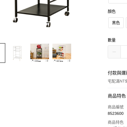
顏色
黑色
數量
付款與運
宅配滿NT$
付款方式
商品特色
信用卡一
商品編號
8523600
信用卡分
商品特色
3 期 