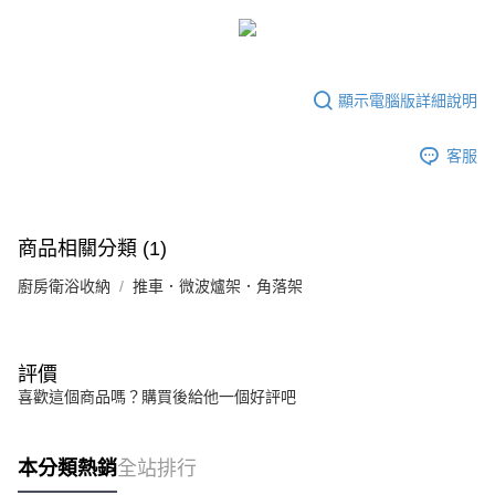
3.實際核准額度、可分期數及費用金額請依後續交易確認頁面所載為準。
宅配
4.訂單成立30分鐘內，如未前往確認交易或遇審核未通過，訂單將自動取
每筆NT$80，滿NT$599(含以上)免運費
消。如遇「轉專審核」未通過狀況，表示未達大哥付你分期系統評分，恕無
法說明評估內容。
【繳款方式說明】
顯示電腦版詳細說明
1.分期款項不併入電信帳單，「大哥付你分期」於每月結算日後寄送繳費提
醒簡訊。
2.透過簡訊連結打開帳單後，可選擇「超商條碼／台灣大直營門市／銀行轉
客服
帳／街口支付／iPASS MONEY」等通路繳費。
【注意事項】
1.本服務係由「台灣大哥大股份有限公司」（以下簡稱本公司）所提供，讓
商品相關分類 (1)
用戶於交易時，得透過本服務購買商品或服務，並由商店將買賣／分期付款
買賣價金債權讓與本公司後，依約使用本公司帳單繳交帳款。
廚房衛浴收納
2.基於同意付款使用「大哥付你分期」之契約關係目的，商店將以您的個人
推車．微波爐架．角落架
資料（包含姓名、電話或地址）提供予台灣大哥大進項蒐集、處理及利用，
由本公司與您本人進行分期帳單所需資料之確認、核對及更正。
3.完整用戶服務條款，請詳閱以下連結：
https://oppay.tw/userRule
評價
喜歡這個商品嗎？購買後給他一個好評吧
本分類熱銷
全站排行