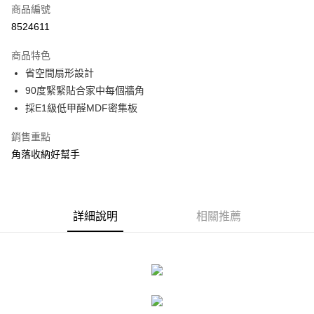
商品編號
信用卡分期付款
8524611
3 期 0 利率 每期
NT$253
21家銀行
商品特色
合作金庫商業銀行
第一商業銀行
LINE Pay
省空間扇形設計
華南商業銀行
彰化商業銀行
90度緊緊貼合家中每個牆角
Apple Pay
上海商業儲蓄銀行
台北富邦商業銀行
國泰世華商業銀行
兆豐國際商業銀行
採E1級低甲醛MDF密集板
街口支付
臺灣中小企業銀行
台中商業銀行
銷售重點
匯豐（台灣）商業銀行
華泰商業銀行
悠遊付
聯邦商業銀行
遠東國際商業銀行
角落收納好幫手
元大商業銀行
永豐商業銀行
Google Pay
玉山商業銀行
星展（台灣）商業銀行
台新國際商業銀行
中國信託商業銀行
全盈+PAY
台灣樂天信用卡公司
詳細說明
相關推薦
大哥付你分期
相關說明
【大哥付你分期使用說明】
ATM付款
1.本服務由台灣大哥大提供，台灣大哥大用戶可立即使用無須另外申請。
2.付款方式選擇「大哥付你分期」，訂單成立後會自動跳轉到大哥付的交易
流程，驗證手機門號後，選擇欲分期的期數、繳款截止日，確認付款後即完
運送方式
成交易。