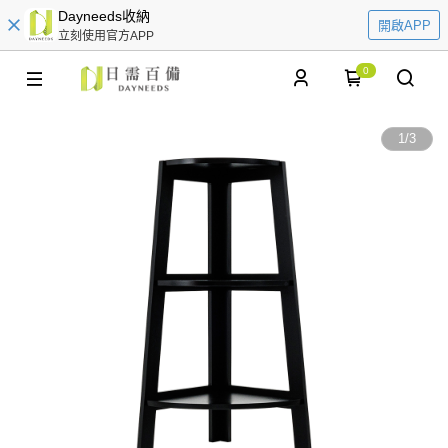
Dayneeds收納
開啟APP
立刻使用官方APP
0
1
/
3