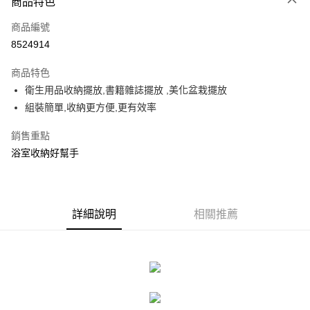
商品特色
信用卡一次付款
商品編號
信用卡分期付款
8524914
3 期 0 利率 每期
NT$133
21家銀行
商品特色
合作金庫商業銀行
第一商業銀行
LINE Pay
衛生用品收納擺放,書籍雜誌擺放 ,美化盆栽擺放
華南商業銀行
彰化商業銀行
組裝簡單,收納更方便,更有效率
Apple Pay
上海商業儲蓄銀行
台北富邦商業銀行
國泰世華商業銀行
兆豐國際商業銀行
街口支付
銷售重點
臺灣中小企業銀行
台中商業銀行
浴室收納好幫手
匯豐（台灣）商業銀行
華泰商業銀行
悠遊付
聯邦商業銀行
遠東國際商業銀行
元大商業銀行
永豐商業銀行
Google Pay
玉山商業銀行
星展（台灣）商業銀行
台新國際商業銀行
中國信託商業銀行
全盈+PAY
詳細說明
相關推薦
台灣樂天信用卡公司
大哥付你分期
相關說明
【大哥付你分期使用說明】
ATM付款
1.本服務由台灣大哥大提供，台灣大哥大用戶可立即使用無須另外申請。
2.付款方式選擇「大哥付你分期」，訂單成立後會自動跳轉到大哥付的交易
流程，驗證手機門號後，選擇欲分期的期數、繳款截止日，確認付款後即完