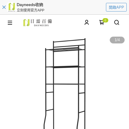
Dayneeds收納
開啟APP
立刻使用官方APP
0
1
/
4