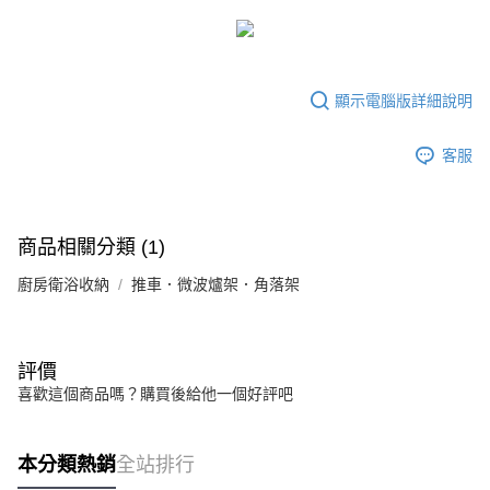
運送方式
成交易。
3.實際核准額度、可分期數及費用金額請依後續交易確認頁面所載為準。
宅配
4.訂單成立30分鐘內，如未前往確認交易或遇審核未通過，訂單將自動取
每筆NT$80，滿NT$599(含以上)免運費
消。如遇「轉專審核」未通過狀況，表示未達大哥付你分期系統評分，恕無
法說明評估內容。
顯示電腦版詳細說明
【繳款方式說明】
1.分期款項不併入電信帳單，「大哥付你分期」於每月結算日後寄送繳費提
醒簡訊。
客服
2.透過簡訊連結打開帳單後，可選擇「超商條碼／台灣大直營門市／銀行轉
帳／街口支付／iPASS MONEY」等通路繳費。
【注意事項】
商品相關分類 (1)
1.本服務係由「台灣大哥大股份有限公司」（以下簡稱本公司）所提供，讓
用戶於交易時，得透過本服務購買商品或服務，並由商店將買賣／分期付款
廚房衛浴收納
推車．微波爐架．角落架
買賣價金債權讓與本公司後，依約使用本公司帳單繳交帳款。
2.基於同意付款使用「大哥付你分期」之契約關係目的，商店將以您的個人
資料（包含姓名、電話或地址）提供予台灣大哥大進項蒐集、處理及利用，
由本公司與您本人進行分期帳單所需資料之確認、核對及更正。
評價
3.完整用戶服務條款，請詳閱以下連結：
https://oppay.tw/userRule
喜歡這個商品嗎？購買後給他一個好評吧
本分類熱銷
全站排行