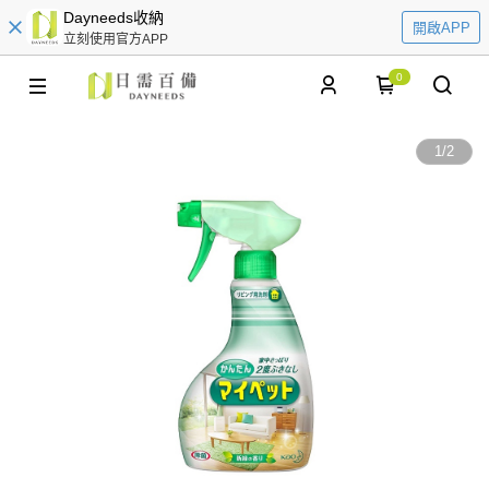
Dayneeds收納
開啟APP
立刻使用官方APP
0
1
/
2