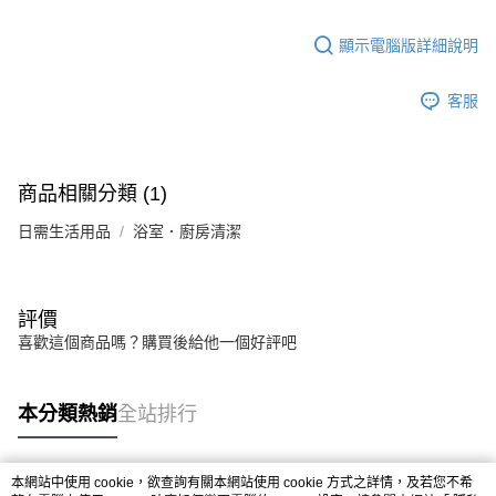
法說明評估內容。
【繳款方式說明】
1.分期款項不併入電信帳單，「大哥付你分期」於每月結算日後寄送繳費提
顯示電腦版詳細說明
醒簡訊。
2.透過簡訊連結打開帳單後，可選擇「超商條碼／台灣大直營門市／銀行轉
客服
帳／街口支付／iPASS MONEY」等通路繳費。
【注意事項】
1.本服務係由「台灣大哥大股份有限公司」（以下簡稱本公司）所提供，讓
用戶於交易時，得透過本服務購買商品或服務，並由商店將買賣／分期付款
商品相關分類 (1)
買賣價金債權讓與本公司後，依約使用本公司帳單繳交帳款。
2.基於同意付款使用「大哥付你分期」之契約關係目的，商店將以您的個人
日需生活用品
浴室．廚房清潔
資料（包含姓名、電話或地址）提供予台灣大哥大進項蒐集、處理及利用，
由本公司與您本人進行分期帳單所需資料之確認、核對及更正。
3.完整用戶服務條款，請詳閱以下連結：
https://oppay.tw/userRule
評價
喜歡這個商品嗎？購買後給他一個好評吧
本分類熱銷
全站排行
本網站中使用 cookie，欲查詢有關本網站使用 cookie 方式之詳情，及若您不希