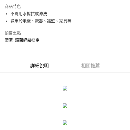
3 期 0 利率 每期
NT$35
21家銀行
商品特色
合作金庫商業銀行
第一商業銀行
LINE Pay
不需用水擦拭或沖洗
華南商業銀行
彰化商業銀行
適用於地板、電器、牆壁、家具等
Apple Pay
上海商業儲蓄銀行
台北富邦商業銀行
國泰世華商業銀行
兆豐國際商業銀行
街口支付
銷售重點
臺灣中小企業銀行
台中商業銀行
清潔+殺菌輕鬆搞定
匯豐（台灣）商業銀行
華泰商業銀行
悠遊付
聯邦商業銀行
遠東國際商業銀行
元大商業銀行
永豐商業銀行
Google Pay
玉山商業銀行
星展（台灣）商業銀行
台新國際商業銀行
中國信託商業銀行
全盈+PAY
詳細說明
相關推薦
台灣樂天信用卡公司
大哥付你分期
相關說明
【大哥付你分期使用說明】
ATM付款
1.本服務由台灣大哥大提供，台灣大哥大用戶可立即使用無須另外申請。
2.付款方式選擇「大哥付你分期」，訂單成立後會自動跳轉到大哥付的交易
流程，驗證手機門號後，選擇欲分期的期數、繳款截止日，確認付款後即完
運送方式
成交易。
3.實際核准額度、可分期數及費用金額請依後續交易確認頁面所載為準。
宅配
4.訂單成立30分鐘內，如未前往確認交易或遇審核未通過，訂單將自動取
每筆NT$80，滿NT$599(含以上)免運費
消。如遇「轉專審核」未通過狀況，表示未達大哥付你分期系統評分，恕無