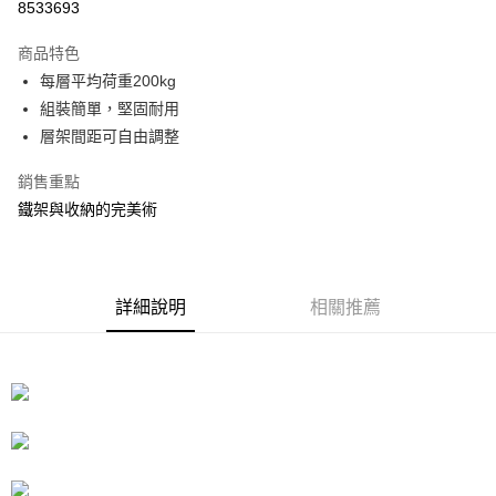
8533693
3 期 0 利率 每期
NT$895
21家銀行
商品特色
合作金庫商業銀行
第一商業銀行
LINE Pay
每層平均荷重200kg
華南商業銀行
彰化商業銀行
組裝簡單，堅固耐用
Apple Pay
上海商業儲蓄銀行
台北富邦商業銀行
國泰世華商業銀行
兆豐國際商業銀行
層架間距可自由調整
街口支付
臺灣中小企業銀行
台中商業銀行
銷售重點
匯豐（台灣）商業銀行
華泰商業銀行
悠遊付
聯邦商業銀行
遠東國際商業銀行
鐵架與收納的完美術
元大商業銀行
永豐商業銀行
Google Pay
玉山商業銀行
星展（台灣）商業銀行
台新國際商業銀行
中國信託商業銀行
全盈+PAY
台灣樂天信用卡公司
詳細說明
相關推薦
大哥付你分期
相關說明
【大哥付你分期使用說明】
ATM付款
1.本服務由台灣大哥大提供，台灣大哥大用戶可立即使用無須另外申請。
2.付款方式選擇「大哥付你分期」，訂單成立後會自動跳轉到大哥付的交易
流程，驗證手機門號後，選擇欲分期的期數、繳款截止日，確認付款後即完
運送方式
成交易。
3.實際核准額度、可分期數及費用金額請依後續交易確認頁面所載為準。
宅配
4.訂單成立30分鐘內，如未前往確認交易或遇審核未通過，訂單將自動取