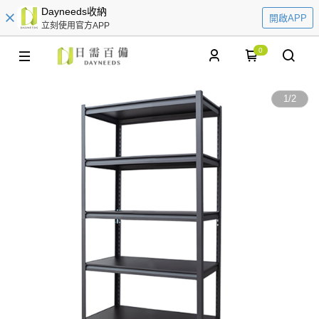
Dayneeds收納
開啟APP
立刻使用官方APP
0
1
/
2