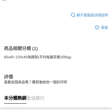
每筆NT$80，滿NT$599(含以上)免運費
消。如遇「轉專審核」未通過狀況，表示未達大哥付你分期系統評分，恕無
法說明評估內容。
【繳款方式說明】
顯示電腦版詳細說明
1.分期款項不併入電信帳單，「大哥付你分期」於每月結算日後寄送繳費提
醒簡訊。
2.透過簡訊連結打開帳單後，可選擇「超商條碼／台灣大直營門市／銀行轉
客服
帳／街口支付／iPASS MONEY」等通路繳費。
【注意事項】
1.本服務係由「台灣大哥大股份有限公司」（以下簡稱本公司）所提供，讓
商品相關分類 (1)
用戶於交易時，得透過本服務購買商品或服務，並由商店將買賣／分期付款
買賣價金債權讓與本公司後，依約使用本公司帳單繳交帳款。
60x45~120x45角鋼架(平均每層荷重200kg)
2.基於同意付款使用「大哥付你分期」之契約關係目的，商店將以您的個人
資料（包含姓名、電話或地址）提供予台灣大哥大進項蒐集、處理及利用，
由本公司與您本人進行分期帳單所需資料之確認、核對及更正。
3.完整用戶服務條款，請詳閱以下連結：
https://oppay.tw/userRule
評價
喜歡這個商品嗎？購買後給他一個好評吧
本分類熱銷
全站排行