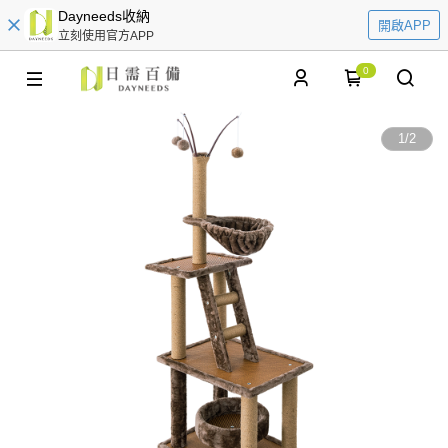
Dayneeds收納
開啟APP
立刻使用官方APP
0
1
/
2