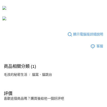
法說明評估內容。
【繳款方式說明】
1.分期款項不併入電信帳單，「大哥付你分期」於每月結算日後寄送繳費提
醒簡訊。
2.透過簡訊連結打開帳單後，可選擇「超商條碼／台灣大直營門市／銀行轉
帳／街口支付／iPASS MONEY」等通路繳費。
【注意事項】
顯示電腦版詳細說明
1.本服務係由「台灣大哥大股份有限公司」（以下簡稱本公司）所提供，讓
用戶於交易時，得透過本服務購買商品或服務，並由商店將買賣／分期付款
買賣價金債權讓與本公司後，依約使用本公司帳單繳交帳款。
客服
2.基於同意付款使用「大哥付你分期」之契約關係目的，商店將以您的個人
資料（包含姓名、電話或地址）提供予台灣大哥大進項蒐集、處理及利用，
由本公司與您本人進行分期帳單所需資料之確認、核對及更正。
3.完整用戶服務條款，請詳閱以下連結：
https://oppay.tw/userRule
商品相關分類 (1)
毛孩的秘密生活
貓窩．貓跳台
評價
喜歡這個商品嗎？購買後給他一個好評吧