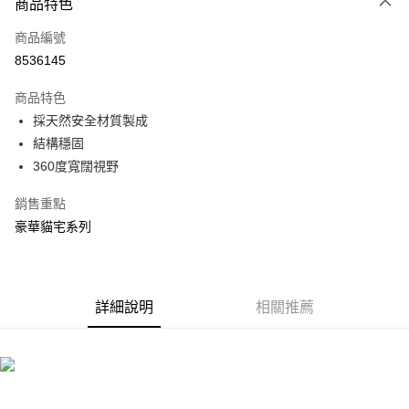
3 期 0 利率 每期
NT$466
21家銀行
商品特色
合作金庫商業銀行
第一商業銀行
LINE Pay
商品編號
華南商業銀行
彰化商業銀行
8536145
Apple Pay
上海商業儲蓄銀行
台北富邦商業銀行
國泰世華商業銀行
兆豐國際商業銀行
商品特色
街口支付
臺灣中小企業銀行
台中商業銀行
採天然安全材質製成
匯豐（台灣）商業銀行
華泰商業銀行
悠遊付
結構穩固
聯邦商業銀行
遠東國際商業銀行
元大商業銀行
永豐商業銀行
360度寬闊視野
Google Pay
玉山商業銀行
星展（台灣）商業銀行
台新國際商業銀行
中國信託商業銀行
全盈+PAY
銷售重點
台灣樂天信用卡公司
豪華貓宅系列
大哥付你分期
相關說明
【大哥付你分期使用說明】
ATM付款
1.本服務由台灣大哥大提供，台灣大哥大用戶可立即使用無須另外申請。
詳細說明
相關推薦
2.付款方式選擇「大哥付你分期」，訂單成立後會自動跳轉到大哥付的交易
流程，驗證手機門號後，選擇欲分期的期數、繳款截止日，確認付款後即完
運送方式
成交易。
3.實際核准額度、可分期數及費用金額請依後續交易確認頁面所載為準。
宅配
4.訂單成立30分鐘內，如未前往確認交易或遇審核未通過，訂單將自動取
每筆NT$80，滿NT$599(含以上)免運費
消。如遇「轉專審核」未通過狀況，表示未達大哥付你分期系統評分，恕無