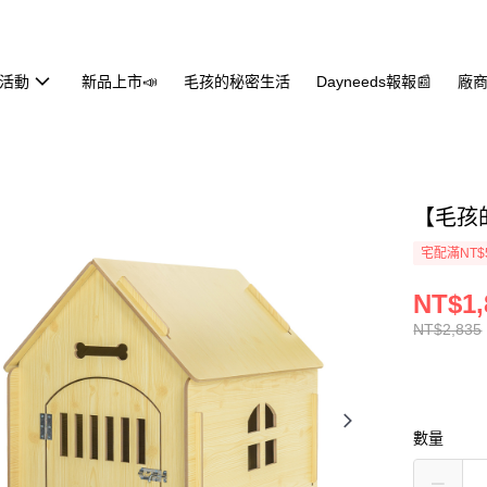
活動
新品上市📣
毛孩的秘密生活
Dayneeds報報📰
廠商
【毛孩
宅配滿NT$
NT$1,
NT$2,835
數量