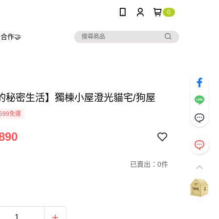
0
合作🤝
的秘密生活】獨棟小屋澄光貓宅/狗屋
599免運
890
已賣出：0件