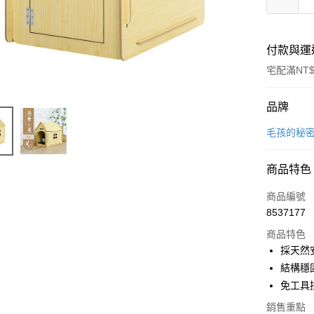
付款與運
宅配滿NT$
付款方式
品牌
信用卡一
毛孩的秘
信用卡分
商品特色
3 期 
商品編號
合作金
LINE Pay
8537177
華南商
Apple Pay
上海商
商品特色
國泰世
採天然
街口支付
臺灣中
結構穩
匯豐（
悠遊付
免工具
聯邦商
元大商
銷售重點
Google Pa