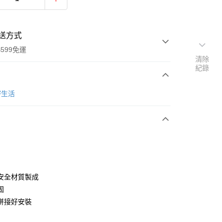
送方式
599免運
清除
紀錄
次付款
密生活
期付款
0 利率 每期
NT$630
21家銀行
庫商業銀行
第一商業銀行
業銀行
彰化商業銀行
業儲蓄銀行
台北富邦商業銀行
華商業銀行
兆豐國際商業銀行
安全材質製成
小企業銀行
台中商業銀行
固
台灣）商業銀行
華泰商業銀行
拼接好安裝
業銀行
遠東國際商業銀行
業銀行
永豐商業銀行
y