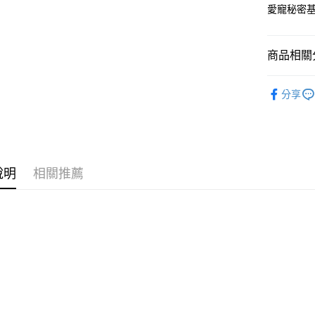
玉山商
愛寵秘密
台新國
全盈+PAY
台灣樂
大哥付你
商品相關分
相關說明
【大哥付
毛孩的秘
ATM付款
1.本服務
分享
2.付款方
流程，驗
完成交易
運送方式
3.實際核
4.訂單成
宅配
消。如遇
說明
相關推薦
每筆NT$8
無法說明
【繳款方
1.分期款
醒簡訊。
2.透過簡
帳／街口支
【注意事
1.本服務
用戶於交
款買賣價