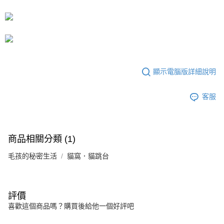
法說明評估內容。
【繳款方式說明】
1.分期款項不併入電信帳單，「大哥付你分期」於每月結算日後寄送繳費提
醒簡訊。
2.透過簡訊連結打開帳單後，可選擇「超商條碼／台灣大直營門市／銀行轉
帳／街口支付／iPASS MONEY」等通路繳費。
【注意事項】
顯示電腦版詳細說明
1.本服務係由「台灣大哥大股份有限公司」（以下簡稱本公司）所提供，讓
用戶於交易時，得透過本服務購買商品或服務，並由商店將買賣／分期付款
買賣價金債權讓與本公司後，依約使用本公司帳單繳交帳款。
客服
2.基於同意付款使用「大哥付你分期」之契約關係目的，商店將以您的個人
資料（包含姓名、電話或地址）提供予台灣大哥大進項蒐集、處理及利用，
由本公司與您本人進行分期帳單所需資料之確認、核對及更正。
3.完整用戶服務條款，請詳閱以下連結：
https://oppay.tw/userRule
商品相關分類 (1)
毛孩的秘密生活
貓窩．貓跳台
評價
喜歡這個商品嗎？購買後給他一個好評吧