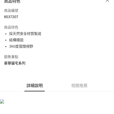
3 期 0 利率 每期
NT$799
21家銀行
商品特色
合作金庫商業銀行
第一商業銀行
LINE Pay
商品編號
華南商業銀行
彰化商業銀行
8537207
Apple Pay
上海商業儲蓄銀行
台北富邦商業銀行
國泰世華商業銀行
兆豐國際商業銀行
商品特色
街口支付
臺灣中小企業銀行
台中商業銀行
採天然安全材質製成
匯豐（台灣）商業銀行
華泰商業銀行
悠遊付
結構穩固
聯邦商業銀行
遠東國際商業銀行
元大商業銀行
永豐商業銀行
360度寬闊視野
Google Pay
玉山商業銀行
星展（台灣）商業銀行
台新國際商業銀行
中國信託商業銀行
全盈+PAY
銷售重點
台灣樂天信用卡公司
豪華貓宅系列
大哥付你分期
相關說明
【大哥付你分期使用說明】
ATM付款
1.本服務由台灣大哥大提供，台灣大哥大用戶可立即使用無須另外申請。
詳細說明
相關推薦
2.付款方式選擇「大哥付你分期」，訂單成立後會自動跳轉到大哥付的交易
流程，驗證手機門號後，選擇欲分期的期數、繳款截止日，確認付款後即完
運送方式
成交易。
3.實際核准額度、可分期數及費用金額請依後續交易確認頁面所載為準。
宅配
4.訂單成立30分鐘內，如未前往確認交易或遇審核未通過，訂單將自動取
每筆NT$80，滿NT$599(含以上)免運費
消。如遇「轉專審核」未通過狀況，表示未達大哥付你分期系統評分，恕無