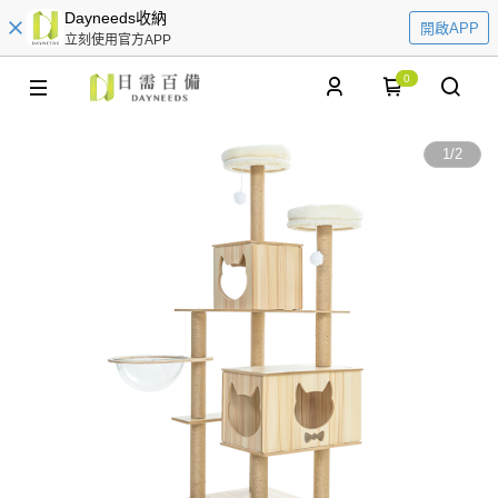
Dayneeds收納
開啟APP
立刻使用官方APP
0
1
/
2