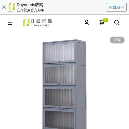
Dayneeds收納
開啟APP
立刻使用官方APP
0
1
/
4