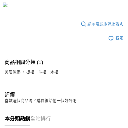
3.實際核准額度、可分期數及費用金額請依後續交易確認頁面所載為準。
宅配
4.訂單成立30分鐘內，如未前往確認交易或遇審核未通過，訂單將自動取
每筆NT$80，滿NT$599(含以上)免運費
消。如遇「轉專審核」未通過狀況，表示未達大哥付你分期系統評分，恕無
法說明評估內容。
【繳款方式說明】
顯示電腦版詳細說明
1.分期款項不併入電信帳單，「大哥付你分期」於每月結算日後寄送繳費提
醒簡訊。
2.透過簡訊連結打開帳單後，可選擇「超商條碼／台灣大直營門市／銀行轉
客服
帳／街口支付／iPASS MONEY」等通路繳費。
【注意事項】
1.本服務係由「台灣大哥大股份有限公司」（以下簡稱本公司）所提供，讓
商品相關分類 (1)
用戶於交易時，得透過本服務購買商品或服務，並由商店將買賣／分期付款
買賣價金債權讓與本公司後，依約使用本公司帳單繳交帳款。
美居傢俱
櫥櫃．斗櫃．木櫃
2.基於同意付款使用「大哥付你分期」之契約關係目的，商店將以您的個人
資料（包含姓名、電話或地址）提供予台灣大哥大進項蒐集、處理及利用，
由本公司與您本人進行分期帳單所需資料之確認、核對及更正。
3.完整用戶服務條款，請詳閱以下連結：
https://oppay.tw/userRule
評價
喜歡這個商品嗎？購買後給他一個好評吧
本分類熱銷
全站排行