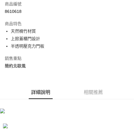
商品編號
信用卡分期付款
8610618
3 期 0 利率 每期
NT$733
21家銀行
商品特色
合作金庫商業銀行
第一商業銀行
LINE Pay
天然楠竹材質
華南商業銀行
彰化商業銀行
上掀蓋櫃門設計
Apple Pay
上海商業儲蓄銀行
台北富邦商業銀行
國泰世華商業銀行
兆豐國際商業銀行
半透明壓克力門板
街口支付
臺灣中小企業銀行
台中商業銀行
銷售重點
匯豐（台灣）商業銀行
華泰商業銀行
悠遊付
聯邦商業銀行
遠東國際商業銀行
簡約北歐風
元大商業銀行
永豐商業銀行
Google Pay
玉山商業銀行
星展（台灣）商業銀行
台新國際商業銀行
中國信託商業銀行
全盈+PAY
台灣樂天信用卡公司
詳細說明
相關推薦
大哥付你分期
相關說明
【大哥付你分期使用說明】
ATM付款
1.本服務由台灣大哥大提供，台灣大哥大用戶可立即使用無須另外申請。
2.付款方式選擇「大哥付你分期」，訂單成立後會自動跳轉到大哥付的交易
流程，驗證手機門號後，選擇欲分期的期數、繳款截止日，確認付款後即完
運送方式
成交易。