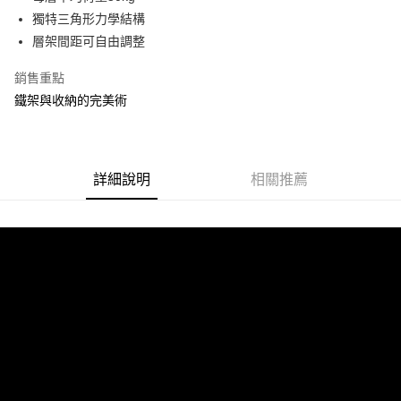
運送方式
成交易。
獨特三角形力學結構
3.實際核准額度、可分期數及費用金額請依後續交易確認頁面所載為準。
宅配
層架間距可自由調整
4.訂單成立30分鐘內，如未前往確認交易或遇審核未通過，訂單將自動取
每筆NT$80，滿NT$599(含以上)免運費
消。如遇「轉專審核」未通過狀況，表示未達大哥付你分期系統評分，恕無
銷售重點
法說明評估內容。
【繳款方式說明】
鐵架與收納的完美術
1.分期款項不併入電信帳單，「大哥付你分期」於每月結算日後寄送繳費提
醒簡訊。
2.透過簡訊連結打開帳單後，可選擇「超商條碼／台灣大直營門市／銀行轉
帳／街口支付／iPASS MONEY」等通路繳費。
詳細說明
相關推薦
【注意事項】
1.本服務係由「台灣大哥大股份有限公司」（以下簡稱本公司）所提供，讓
用戶於交易時，得透過本服務購買商品或服務，並由商店將買賣／分期付款
買賣價金債權讓與本公司後，依約使用本公司帳單繳交帳款。
2.基於同意付款使用「大哥付你分期」之契約關係目的，商店將以您的個人
資料（包含姓名、電話或地址）提供予台灣大哥大進項蒐集、處理及利用，
由本公司與您本人進行分期帳單所需資料之確認、核對及更正。
3.完整用戶服務條款，請詳閱以下連結：
https://oppay.tw/userRule