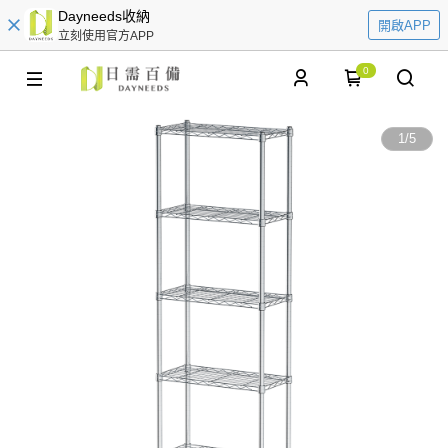
Dayneeds收納
開啟APP
立刻使用官方APP
0
1
/
5