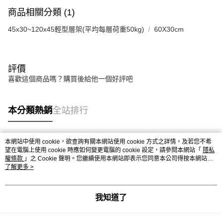
商品相關分類 (1)
45x30~120x45輕型層架(平均每層荷重50kg)
60X30cm
評價
喜歡這個商品嗎？購買後給他一個好評吧
本分類熱銷
全站排行
本網站中使用 cookie，欲查詢有關本網站使用 cookie 方式之詳情，及若您不希
熱門標籤
望在電腦上使用 cookie 時應如何變更電腦的 cookie 設定，請參閱本網站「
隱私
權條款
」之 Cookie 聲明。您繼續使用本網站即表示您同意本公司得按本網站使
用條款之 Cookie 聲明使用 cookie。
了解更多 >
我知道了