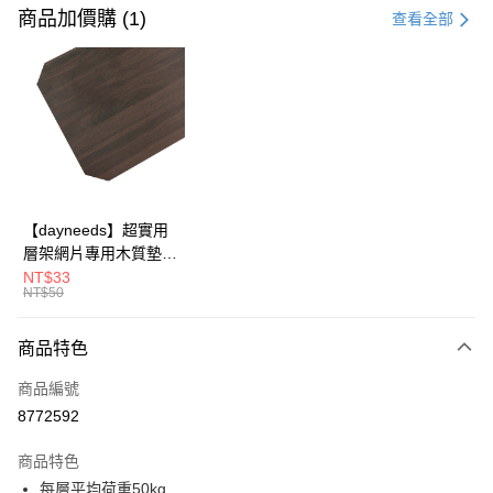
信用卡一次付款
商品加價購 (1)
查看全部
信用卡分期付款
3 期 0 利率 每期
NT$308
21家銀行
合作金庫商業銀行
第一商業銀行
LINE Pay
華南商業銀行
彰化商業銀行
Apple Pay
上海商業儲蓄銀行
台北富邦商業銀行
國泰世華商業銀行
兆豐國際商業銀行
街口支付
臺灣中小企業銀行
台中商業銀行
【dayneeds】超實用
匯豐（台灣）商業銀行
華泰商業銀行
層架網片專用木質墊板
悠遊付
聯邦商業銀行
遠東國際商業銀行
單入 45x30 60x30
NT$33
元大商業銀行
永豐商業銀行
NT$50
Google Pay
60x35 60x45 76x30
玉山商業銀行
星展（台灣）商業銀行
90x30 90x35 90x45
台新國際商業銀行
中國信託商業銀行
全盈+PAY
120x35 120x45 眾多
商品特色
台灣樂天信用卡公司
尺寸可選
大哥付你分期
商品編號
相關說明
8772592
【大哥付你分期使用說明】
ATM付款
1.本服務由台灣大哥大提供，台灣大哥大用戶可立即使用無須另外申請。
商品特色
2.付款方式選擇「大哥付你分期」，訂單成立後會自動跳轉到大哥付的交易
每層平均荷重50kg
流程，驗證手機門號後，選擇欲分期的期數、繳款截止日，確認付款後即完