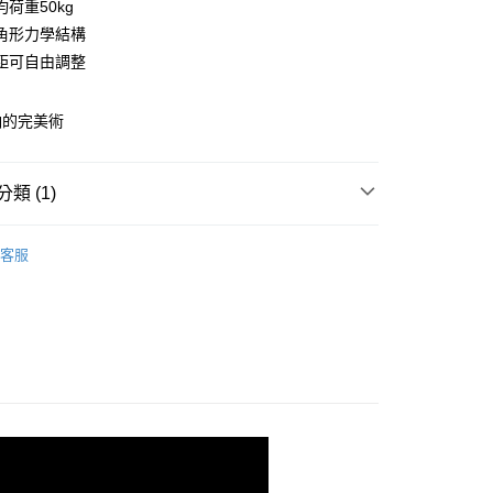
荷重50kg
庫商業銀行
第一商業銀行
角形力學結構
業銀行
彰化商業銀行
距可自由調整
業儲蓄銀行
台北富邦商業銀行
華商業銀行
兆豐國際商業銀行
納的完美術
小企業銀行
台中商業銀行
台灣）商業銀行
華泰商業銀行
業銀行
遠東國際商業銀行
類 (1)
業銀行
永豐商業銀行
y
業銀行
星展（台灣）商業銀行
120x45輕型層架(平均每層荷重50kg)
75X45cm
際商業銀行
中國信託商業銀行
客服
天信用卡公司
分期
你分期使用說明】
由台灣大哥大提供，台灣大哥大用戶可立即使用無須另外申請。
式選擇「大哥付你分期」，訂單成立後會自動跳轉到大哥付的交易
證手機門號後，選擇欲分期的期數、繳款截止日，確認付款後即
。
准額度、可分期數及費用金額請依後續交易確認頁面所載為準。
立30分鐘內，如未前往確認交易或遇審核未通過，訂單將自動取
「轉專審核」未通過狀況，表示未達大哥付你分期系統評分，恕
0，滿NT$599(含以上)免運費
評估內容。