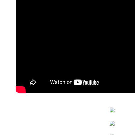
【繳款方
1.分期款
醒簡訊。
2.透過簡
帳／街口支
【注意事
1.本服務
用戶於交
款買賣價
2.基於同
資料（包
用，由本
3.完整用