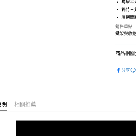
每層平均
合作金
獨特三
LINE Pay
華南商
層架間
Apple Pay
上海商
銷售重點
國泰世
街口支付
鐵架與收
臺灣中
匯豐（
悠遊付
聯邦商
商品相關分
元大商
Google Pa
玉山商
45x30~
台新國
全盈+PAY
分享
台灣樂
大哥付你
相關說明
【大哥付
ATM付款
1.本服務
2.付款方
說明
相關推薦
流程，驗
完成交易
運送方式
3.實際核
4.訂單成
宅配
消。如遇
每筆NT$8
無法說明