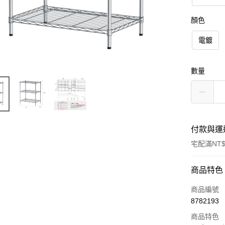
顏色
電鍍
數量
付款與運
宅配滿NT$
付款方式
商品特色
信用卡一
商品編號
8782193
信用卡分
商品特色
3 期 