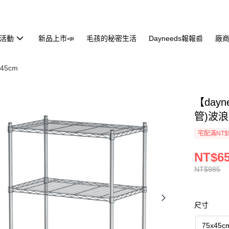
活動
新品上市📣
毛孩的秘密生活
Dayneeds報報📰
廠商
X45cm
【day
管)波
宅配滿NT$
NT$6
NT$985
尺寸
75x45c