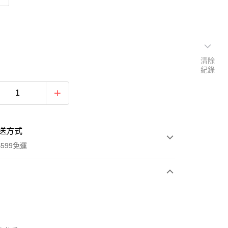
清除
紀錄
送方式
599免運
次付款
期付款
0 利率 每期
NT$218
21家銀行