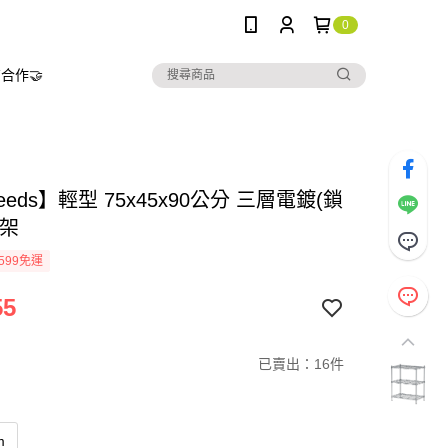
0
合作🤝
needs】輕型 75x45x90公分 三層電鍍(鎖
浪架
599免運
55
已賣出：16件
m