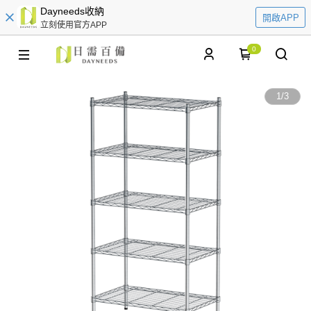
Dayneeds收納
開啟APP
立刻使用官方APP
0
1
/
3