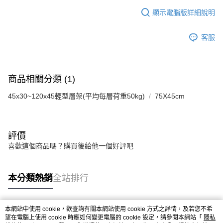
顯示電腦版詳細說明
客服
商品相關分類 (1)
45x30~120x45輕型層架(平均每層荷重50kg)
75X45cm
評價
喜歡這個商品嗎？購買後給他一個好評吧
本分類熱銷
全站排行
本網站中使用 cookie，欲查詢有關本網站使用 cookie 方式之詳情，及若您不希
熱門標籤
望在電腦上使用 cookie 時應如何變更電腦的 cookie 設定，請參閱本網站「
隱私