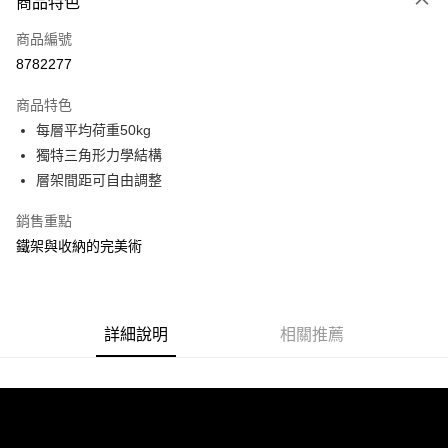
商品特色
信用卡一次付款
商品編號
信用卡分期付款
8782277
3 期 0 利率 每期
NT$333
21家銀行
商品特色
合作金庫商業銀行
第一商業銀行
LINE Pay
每層平均荷重50kg
華南商業銀行
彰化商業銀行
獨特三角形力學結構
Apple Pay
上海商業儲蓄銀行
台北富邦商業銀行
國泰世華商業銀行
兆豐國際商業銀行
層架間距可自由調整
街口支付
臺灣中小企業銀行
台中商業銀行
銷售重點
匯豐（台灣）商業銀行
華泰商業銀行
悠遊付
聯邦商業銀行
遠東國際商業銀行
鐵架與收納的完美術
元大商業銀行
永豐商業銀行
Google Pay
玉山商業銀行
星展（台灣）商業銀行
台新國際商業銀行
中國信託商業銀行
全盈+PAY
台灣樂天信用卡公司
詳細說明
相關推薦
大哥付你分期
相關說明
【大哥付你分期使用說明】
ATM付款
1.本服務由台灣大哥大提供，台灣大哥大用戶可立即使用無須另外申請。
2.付款方式選擇「大哥付你分期」，訂單成立後會自動跳轉到大哥付的交易
流程，驗證手機門號後，選擇欲分期的期數、繳款截止日，確認付款後即完