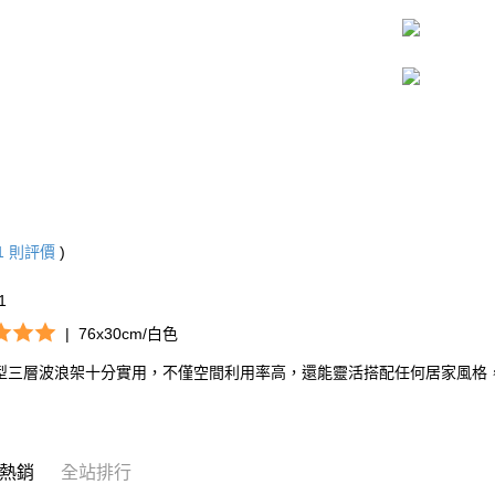
1
則評價
)
*1
|
76x30cm/白色
型三層波浪架十分實用，不僅空間利用率高，還能靈活搭配任何居家風格
熱銷
全站排行