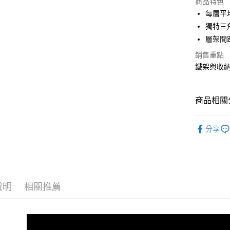
商品特色
3 期 
每層平均
合作金
獨特三
LINE Pay
華南商
層架間
Apple Pay
上海商
銷售重點
國泰世
街口支付
鐵架與收
臺灣中
匯豐（
悠遊付
聯邦商
商品相關分
元大商
Google Pa
玉山商
45x30~
台新國
全盈+PAY
分享
台灣樂
大哥付你
相關說明
【大哥付
ATM付款
1.本服務
2.付款方
說明
相關推薦
流程，驗
完成交易
運送方式
3.實際核
4.訂單成
宅配
消。如遇