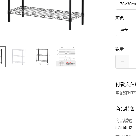
76x30c
顏色
黑色
數量
付款與運
宅配滿NT$
付款方式
商品特色
信用卡一
商品編號
8785582
信用卡分