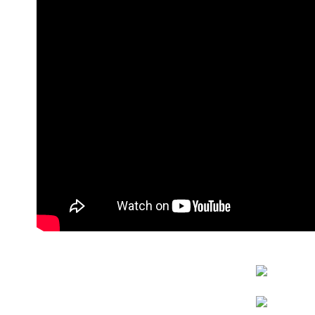
每筆NT$8
無法說明
【繳款方
1.分期款
醒簡訊。
2.透過簡
帳／街口支
【注意事
1.本服務
用戶於交
款買賣價
2.基於同
資料（包
用，由本
3.完整用