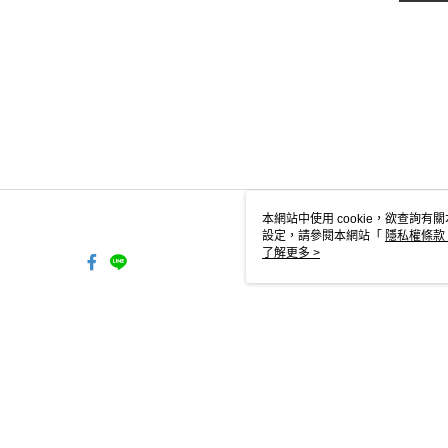
本網站中使用 cookie，欲查詢有關
設定，請參閱本網站「
隱私權條款
使用 cookie。
了解更多 >
TW-MWG1-61-48 Web2.0 Defau
© 2026 by 日需百備有限公司