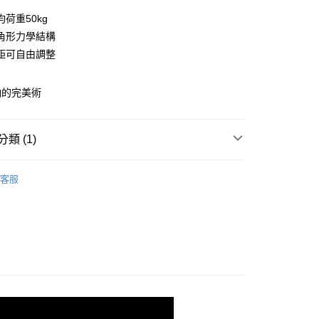
0 利率 每期
NT$203
21家銀行
荷重50kg
庫商業銀行
第一商業銀行
角形力學結構
業銀行
彰化商業銀行
距可自由調整
業儲蓄銀行
台北富邦商業銀行
華商業銀行
兆豐國際商業銀行
納的完美術
小企業銀行
台中商業銀行
台灣）商業銀行
華泰商業銀行
業銀行
遠東國際商業銀行
類 (1)
業銀行
永豐商業銀行
y
業銀行
星展（台灣）商業銀行
120x45輕型層架(平均每層荷重50kg)
76X30cm
際商業銀行
中國信託商業銀行
客服
天信用卡公司
分期
你分期使用說明】
由台灣大哥大提供，台灣大哥大用戶可立即使用無須另外申請。
式選擇「大哥付你分期」，訂單成立後會自動跳轉到大哥付的交易
證手機門號後，選擇欲分期的期數、繳款截止日，確認付款後即
。
准額度、可分期數及費用金額請依後續交易確認頁面所載為準。
立30分鐘內，如未前往確認交易或遇審核未通過，訂單將自動取
「轉專審核」未通過狀況，表示未達大哥付你分期系統評分，恕