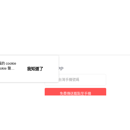
 cookie
kie 聲明
我知道了
官方APP
免費傳送載點至手機
若接到可疑電話，請洽詢165反詐騙專線
本站最佳瀏覽環境請使用 Google Chrome、Firefox 或 Edge 以上版本