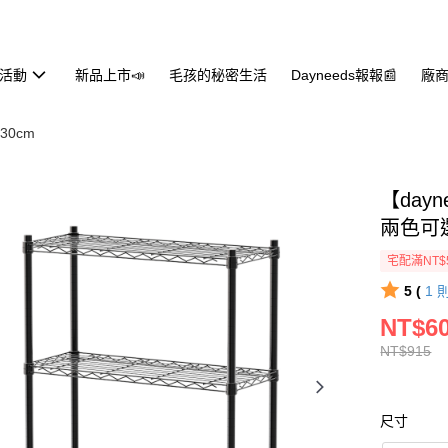
活動
新品上市📣
毛孩的秘密生活
Dayneeds報報📰
廠商
X30cm
【day
兩色可
宅配滿NT$
5 (
1
NT$6
NT$915
尺寸