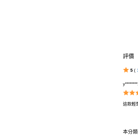
評價
5
(
y*******
這款輕
本分類