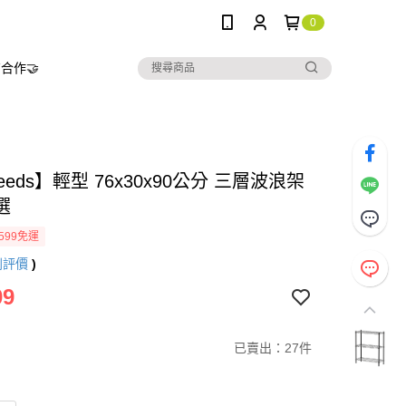
0
合作🤝
needs】輕型 76x30x90公分 三層波浪架
選
599免運
則評價
)
09
已賣出：27件