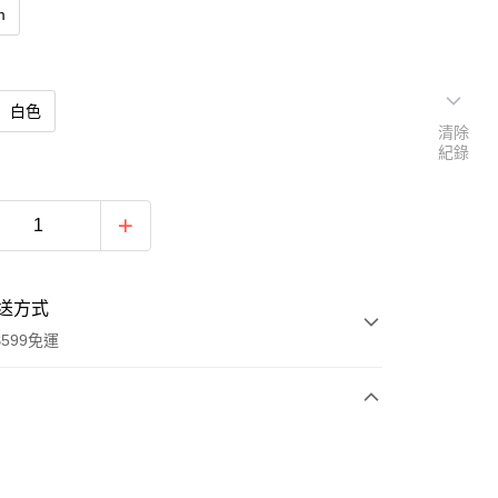
m
白色
清除
紀錄
送方式
599免運
次付款
期付款