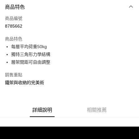
付款方式
商品特色
信用卡一次付款
商品編號
信用卡分期付款
8785662
3 期 0 利率 每期
NT$281
21家銀行
商品特色
合作金庫商業銀行
第一商業銀行
LINE Pay
每層平均荷重50kg
華南商業銀行
彰化商業銀行
獨特三角形力學結構
Apple Pay
上海商業儲蓄銀行
台北富邦商業銀行
國泰世華商業銀行
兆豐國際商業銀行
層架間距可自由調整
街口支付
臺灣中小企業銀行
台中商業銀行
銷售重點
匯豐（台灣）商業銀行
華泰商業銀行
悠遊付
聯邦商業銀行
遠東國際商業銀行
鐵架與收納的完美術
元大商業銀行
永豐商業銀行
Google Pay
玉山商業銀行
星展（台灣）商業銀行
台新國際商業銀行
中國信託商業銀行
全盈+PAY
台灣樂天信用卡公司
詳細說明
相關推薦
大哥付你分期
相關說明
【大哥付你分期使用說明】
ATM付款
1.本服務由台灣大哥大提供，台灣大哥大用戶可立即使用無須另外申請。
2.付款方式選擇「大哥付你分期」，訂單成立後會自動跳轉到大哥付的交易