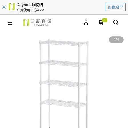
Dayneeds收納
開啟APP
立刻使用官方APP
0
1
/
4