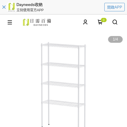
Dayneeds收納
開啟APP
立刻使用官方APP
0
1
/
4