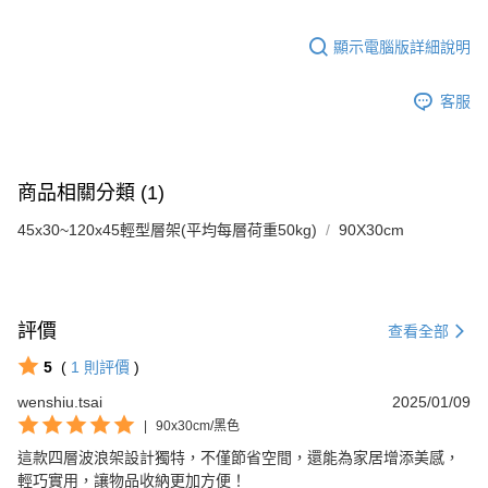
顯示電腦版詳細說明
客服
商品相關分類 (1)
45x30~120x45輕型層架(平均每層荷重50kg)
90X30cm
評價
查看全部
5
(
1
則評價
)
wenshiu.tsai
2025/01/09
|
90x30cm/黑色
這款四層波浪架設計獨特，不僅節省空間，還能為家居增添美感，
輕巧實用，讓物品收納更加方便！