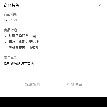
付款方式
商品特色
信用卡一次付款
商品編號
信用卡分期付款
8785929
3 期 0 利率 每期
NT$298
21家銀行
商品特色
合作金庫商業銀行
第一商業銀行
LINE Pay
每層平均荷重50kg
華南商業銀行
彰化商業銀行
獨特三角形力學結構
Apple Pay
上海商業儲蓄銀行
台北富邦商業銀行
國泰世華商業銀行
兆豐國際商業銀行
層架間距可自由調整
街口支付
臺灣中小企業銀行
台中商業銀行
銷售重點
匯豐（台灣）商業銀行
華泰商業銀行
悠遊付
聯邦商業銀行
遠東國際商業銀行
鐵架與收納的完美術
元大商業銀行
永豐商業銀行
Google Pay
玉山商業銀行
星展（台灣）商業銀行
台新國際商業銀行
中國信託商業銀行
全盈+PAY
台灣樂天信用卡公司
詳細說明
相關推薦
大哥付你分期
相關說明
【大哥付你分期使用說明】
ATM付款
1.本服務由台灣大哥大提供，台灣大哥大用戶可立即使用無須另外申請。
2.付款方式選擇「大哥付你分期」，訂單成立後會自動跳轉到大哥付的交易