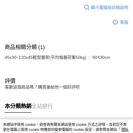
顯示電腦版詳細說明
客服
商品相關分類 (1)
45x30~120x45輕型層架(平均每層荷重50kg)
90X30cm
評價
喜歡這個商品嗎？購買後給他一個好評吧
本分類熱銷
全站排行
本網站中使用 cookie，欲查詢有關本網站使用 cookie 方式之詳情，及若您不希
熱門標籤
望在電腦上使用 cookie 時應如何變更電腦的 cookie 設定，請參閱本網站「
隱私