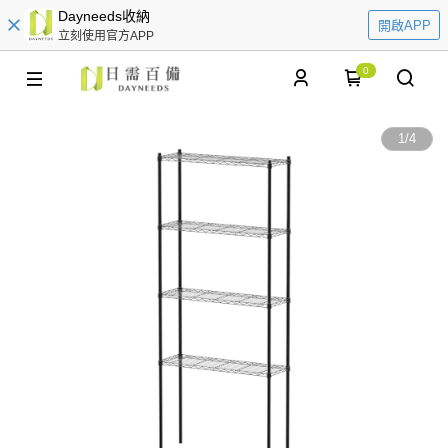
Dayneeds收納
開啟APP
立刻使用官方APP
0
1
/
4