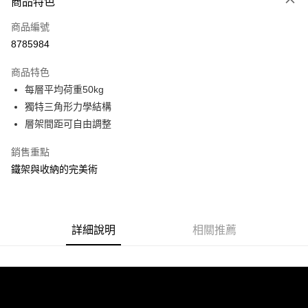
商品特色
信用卡一次付款
商品編號
信用卡分期付款
8785984
3 期 0 利率 每期
NT$316
21家銀行
商品特色
合作金庫商業銀行
第一商業銀行
LINE Pay
每層平均荷重50kg
華南商業銀行
彰化商業銀行
獨特三角形力學結構
Apple Pay
上海商業儲蓄銀行
台北富邦商業銀行
國泰世華商業銀行
兆豐國際商業銀行
層架間距可自由調整
街口支付
臺灣中小企業銀行
台中商業銀行
銷售重點
匯豐（台灣）商業銀行
華泰商業銀行
悠遊付
聯邦商業銀行
遠東國際商業銀行
鐵架與收納的完美術
元大商業銀行
永豐商業銀行
Google Pay
玉山商業銀行
星展（台灣）商業銀行
台新國際商業銀行
中國信託商業銀行
全盈+PAY
台灣樂天信用卡公司
詳細說明
相關推薦
大哥付你分期
相關說明
【大哥付你分期使用說明】
ATM付款
1.本服務由台灣大哥大提供，台灣大哥大用戶可立即使用無須另外申請。
2.付款方式選擇「大哥付你分期」，訂單成立後會自動跳轉到大哥付的交易
流程，驗證手機門號後，選擇欲分期的期數、繳款截止日，確認付款後即完