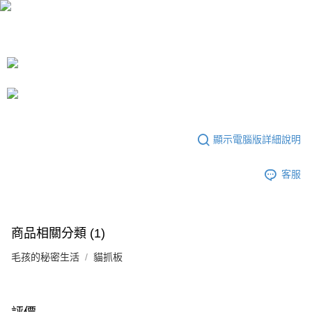
3.實際核准額度、可分期數及費用金額請依後續交易確認頁面所載為準。
宅配
4.訂單成立30分鐘內，如未前往確認交易或遇審核未通過，訂單將自動取
每筆NT$80，滿NT$599(含以上)免運費
消。如遇「轉專審核」未通過狀況，表示未達大哥付你分期系統評分，恕無
法說明評估內容。
【繳款方式說明】
1.分期款項不併入電信帳單，「大哥付你分期」於每月結算日後寄送繳費提
醒簡訊。
2.透過簡訊連結打開帳單後，可選擇「超商條碼／台灣大直營門市／銀行轉
帳／街口支付／iPASS MONEY」等通路繳費。
【注意事項】
顯示電腦版詳細說明
1.本服務係由「台灣大哥大股份有限公司」（以下簡稱本公司）所提供，讓
用戶於交易時，得透過本服務購買商品或服務，並由商店將買賣／分期付款
買賣價金債權讓與本公司後，依約使用本公司帳單繳交帳款。
客服
2.基於同意付款使用「大哥付你分期」之契約關係目的，商店將以您的個人
資料（包含姓名、電話或地址）提供予台灣大哥大進項蒐集、處理及利用，
由本公司與您本人進行分期帳單所需資料之確認、核對及更正。
3.完整用戶服務條款，請詳閱以下連結：
https://oppay.tw/userRule
商品相關分類 (1)
毛孩的秘密生活
貓抓板