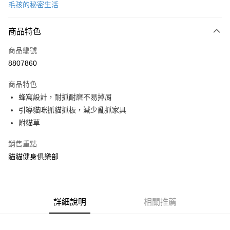
毛孩的秘密生活
信用卡分期付款
3 期 0 利率 每期
NT$79
21家銀行
商品特色
合作金庫商業銀行
第一商業銀行
LINE Pay
商品編號
華南商業銀行
彰化商業銀行
8807860
Apple Pay
上海商業儲蓄銀行
台北富邦商業銀行
國泰世華商業銀行
兆豐國際商業銀行
商品特色
街口支付
臺灣中小企業銀行
台中商業銀行
蜂窩設計，耐抓耐磨不易掉屑
匯豐（台灣）商業銀行
華泰商業銀行
悠遊付
引導貓咪抓貓抓板，減少亂抓家具
聯邦商業銀行
遠東國際商業銀行
元大商業銀行
永豐商業銀行
附貓草
Google Pay
玉山商業銀行
星展（台灣）商業銀行
台新國際商業銀行
中國信託商業銀行
全盈+PAY
銷售重點
台灣樂天信用卡公司
貓貓健身俱樂部
大哥付你分期
相關說明
【大哥付你分期使用說明】
ATM付款
1.本服務由台灣大哥大提供，台灣大哥大用戶可立即使用無須另外申請。
詳細說明
相關推薦
2.付款方式選擇「大哥付你分期」，訂單成立後會自動跳轉到大哥付的交易
流程，驗證手機門號後，選擇欲分期的期數、繳款截止日，確認付款後即完
運送方式
成交易。