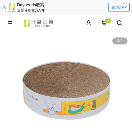
Dayneeds收納
開啟APP
立刻使用官方APP
0
1
/
2