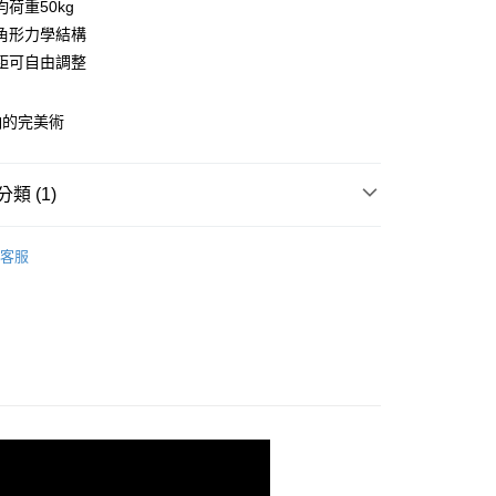
荷重50kg
庫商業銀行
第一商業銀行
角形力學結構
業銀行
彰化商業銀行
距可自由調整
業儲蓄銀行
台北富邦商業銀行
華商業銀行
兆豐國際商業銀行
納的完美術
小企業銀行
台中商業銀行
台灣）商業銀行
華泰商業銀行
業銀行
遠東國際商業銀行
類 (1)
業銀行
永豐商業銀行
y
業銀行
星展（台灣）商業銀行
120x45輕型層架(平均每層荷重50kg)
90X35cm
際商業銀行
中國信託商業銀行
客服
天信用卡公司
分期
你分期使用說明】
由台灣大哥大提供，台灣大哥大用戶可立即使用無須另外申請。
式選擇「大哥付你分期」，訂單成立後會自動跳轉到大哥付的交易
證手機門號後，選擇欲分期的期數、繳款截止日，確認付款後即
。
准額度、可分期數及費用金額請依後續交易確認頁面所載為準。
立30分鐘內，如未前往確認交易或遇審核未通過，訂單將自動取
「轉專審核」未通過狀況，表示未達大哥付你分期系統評分，恕
0，滿NT$599(含以上)免運費
評估內容。