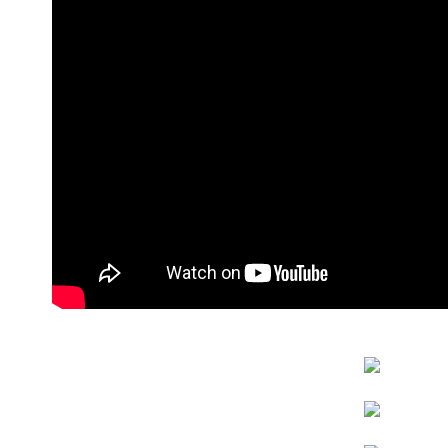
【繳款方
1.分期款
醒簡訊。
2.透過簡
帳／街口支
【注意事
1.本服務
用戶於交
款買賣價
2.基於同
資料（包
用，由本
3.完整用