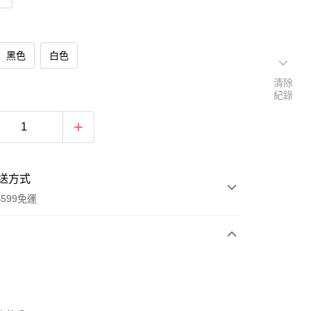
黑色
白色
清除
紀錄
送方式
599免運
次付款
期付款
0 利率 每期
NT$195
21家銀行