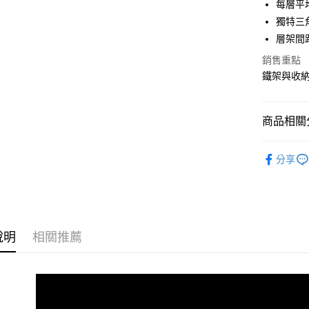
每層平均
合作金
獨特三
LINE Pay
華南商
層架間
Apple Pay
上海商
銷售重點
國泰世
街口支付
鐵架與收
臺灣中
匯豐（
悠遊付
聯邦商
商品相關分
元大商
Google Pa
玉山商
45x30~
台新國
全盈+PAY
分享
台灣樂
大哥付你
相關說明
【大哥付
ATM付款
1.本服務
2.付款方
說明
相關推薦
流程，驗
完成交易
運送方式
3.實際核
4.訂單成
宅配
消。如遇
每筆NT$8
無法說明