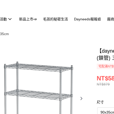
活動
新品上市📣
毛孩的秘密生活
Dayneeds報報📰
廠商
X35cm
【day
(鎖管)
宅配滿NT$
NT$5
NT$879
尺寸
90x35c