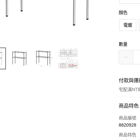
顏色
電鍍
數量
付款與運
宅配滿NT$
付款方式
商品特色
信用卡一
商品編號
8820928
信用卡分
商品特色
3 期 