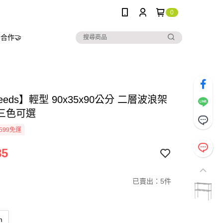
0
合作🤝
needs】輕型 90x35x90公分 二層波浪架
 三色可選
599免運
85
已賣出：5件
m