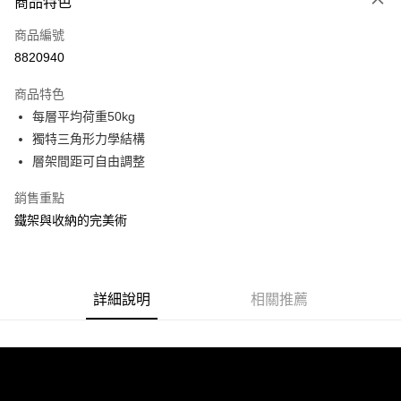
商品特色
信用卡一次付款
商品編號
信用卡分期付款
8820940
3 期 0 利率 每期
NT$201
21家銀行
商品特色
合作金庫商業銀行
第一商業銀行
LINE Pay
每層平均荷重50kg
華南商業銀行
彰化商業銀行
獨特三角形力學結構
Apple Pay
上海商業儲蓄銀行
台北富邦商業銀行
國泰世華商業銀行
兆豐國際商業銀行
層架間距可自由調整
街口支付
臺灣中小企業銀行
台中商業銀行
銷售重點
匯豐（台灣）商業銀行
華泰商業銀行
悠遊付
聯邦商業銀行
遠東國際商業銀行
鐵架與收納的完美術
元大商業銀行
永豐商業銀行
Google Pay
玉山商業銀行
星展（台灣）商業銀行
台新國際商業銀行
中國信託商業銀行
全盈+PAY
台灣樂天信用卡公司
詳細說明
相關推薦
大哥付你分期
相關說明
【大哥付你分期使用說明】
ATM付款
1.本服務由台灣大哥大提供，台灣大哥大用戶可立即使用無須另外申請。
2.付款方式選擇「大哥付你分期」，訂單成立後會自動跳轉到大哥付的交易
流程，驗證手機門號後，選擇欲分期的期數、繳款截止日，確認付款後即完