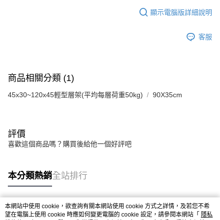
顯示電腦版詳細說明
客服
商品相關分類 (1)
45x30~120x45輕型層架(平均每層荷重50kg)
90X35cm
評價
喜歡這個商品嗎？購買後給他一個好評吧
本分類熱銷
全站排行
本網站中使用 cookie，欲查詢有關本網站使用 cookie 方式之詳情，及若您不希
熱門標籤
望在電腦上使用 cookie 時應如何變更電腦的 cookie 設定，請參閱本網站「
隱私