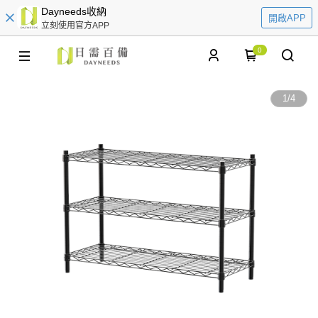
Dayneeds收納
開啟APP
立刻使用官方APP
0
1
/
4