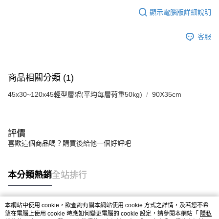
顯示電腦版詳細說明
客服
商品相關分類 (1)
45x30~120x45輕型層架(平均每層荷重50kg)
90X35cm
評價
喜歡這個商品嗎？購買後給他一個好評吧
本分類熱銷
全站排行
本網站中使用 cookie，欲查詢有關本網站使用 cookie 方式之詳情，及若您不希
熱門標籤
望在電腦上使用 cookie 時應如何變更電腦的 cookie 設定，請參閱本網站「
隱私