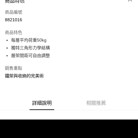
商品特色
信用卡一次付款
商品編號
信用卡分期付款
8821016
3 期 0 利率 每期
NT$281
21家銀行
商品特色
合作金庫商業銀行
第一商業銀行
LINE Pay
每層平均荷重50kg
華南商業銀行
彰化商業銀行
獨特三角形力學結構
Apple Pay
上海商業儲蓄銀行
台北富邦商業銀行
國泰世華商業銀行
兆豐國際商業銀行
層架間距可自由調整
街口支付
臺灣中小企業銀行
台中商業銀行
銷售重點
匯豐（台灣）商業銀行
華泰商業銀行
悠遊付
聯邦商業銀行
遠東國際商業銀行
鐵架與收納的完美術
元大商業銀行
永豐商業銀行
Google Pay
玉山商業銀行
星展（台灣）商業銀行
台新國際商業銀行
中國信託商業銀行
全盈+PAY
台灣樂天信用卡公司
詳細說明
相關推薦
大哥付你分期
相關說明
【大哥付你分期使用說明】
ATM付款
1.本服務由台灣大哥大提供，台灣大哥大用戶可立即使用無須另外申請。
2.付款方式選擇「大哥付你分期」，訂單成立後會自動跳轉到大哥付的交易
流程，驗證手機門號後，選擇欲分期的期數、繳款截止日，確認付款後即完