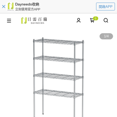
Dayneeds收納
開啟APP
立刻使用官方APP
0
1
/
4