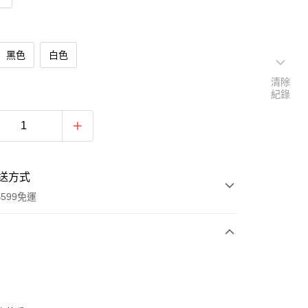
黑色
白色
清除
紀錄
送方式
599免運
次付款
期付款
0 利率 每期
NT$316
21家銀行