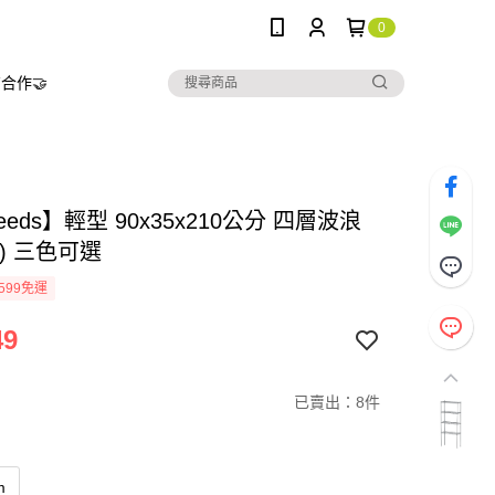
0
合作🤝
needs】輕型 90x35x210公分 四層波浪
) 三色可選
599免運
49
已賣出：8件
m