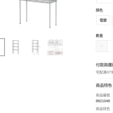
顏色
電鍍
數量
付款與運
宅配滿NT$
付款方式
商品特色
信用卡一
商品編號
8821048
信用卡分
商品特色
3 期 