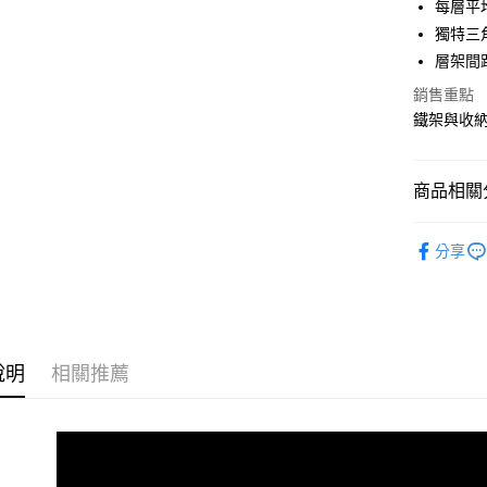
每層平均
合作金
獨特三
LINE Pay
華南商
層架間
Apple Pay
上海商
銷售重點
國泰世
街口支付
鐵架與收
臺灣中
匯豐（
悠遊付
聯邦商
商品相關分
元大商
Google Pa
玉山商
45x30~
台新國
全盈+PAY
分享
台灣樂
大哥付你
相關說明
【大哥付
ATM付款
1.本服務
2.付款方
說明
相關推薦
流程，驗
完成交易
運送方式
3.實際核
4.訂單成
宅配
消。如遇
每筆NT$8
無法說明