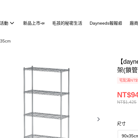
活動
新品上市📣
毛孩的秘密生活
Dayneeds報報📰
廠商
X35cm
【day
架(鎖管
宅配滿NT$
NT$9
NT$1,425
尺寸
90x35c