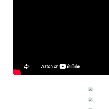
【繳款方
1.分期款
醒簡訊。
2.透過簡
帳／街口支
【注意事
1.本服務
用戶於交
款買賣價
2.基於同
資料（包
用，由本
3.完整用