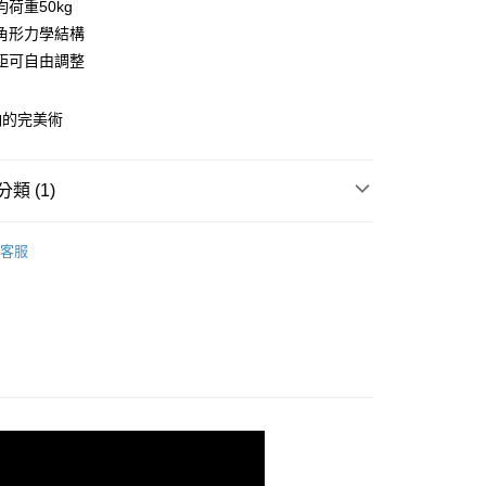
荷重50kg
庫商業銀行
第一商業銀行
角形力學結構
業銀行
彰化商業銀行
距可自由調整
業儲蓄銀行
台北富邦商業銀行
華商業銀行
兆豐國際商業銀行
納的完美術
小企業銀行
台中商業銀行
台灣）商業銀行
華泰商業銀行
業銀行
遠東國際商業銀行
類 (1)
業銀行
永豐商業銀行
y
業銀行
星展（台灣）商業銀行
120x45輕型層架(平均每層荷重50kg)
90X35cm
際商業銀行
中國信託商業銀行
客服
天信用卡公司
分期
你分期使用說明】
由台灣大哥大提供，台灣大哥大用戶可立即使用無須另外申請。
式選擇「大哥付你分期」，訂單成立後會自動跳轉到大哥付的交易
證手機門號後，選擇欲分期的期數、繳款截止日，確認付款後即
。
准額度、可分期數及費用金額請依後續交易確認頁面所載為準。
立30分鐘內，如未前往確認交易或遇審核未通過，訂單將自動取
「轉專審核」未通過狀況，表示未達大哥付你分期系統評分，恕
0，滿NT$599(含以上)免運費
評估內容。