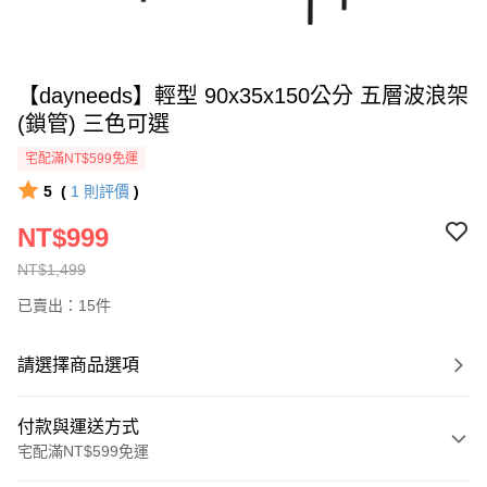
【dayneeds】輕型 90x35x150公分 五層波浪架
(鎖管) 三色可選
宅配滿NT$599免運
5
(
1
則評價
)
NT$999
NT$1,499
已賣出：15件
請選擇商品選項
付款與運送方式
宅配滿NT$599免運