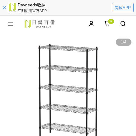
Dayneeds收納
開啟APP
立刻使用官方APP
0
1
/
4