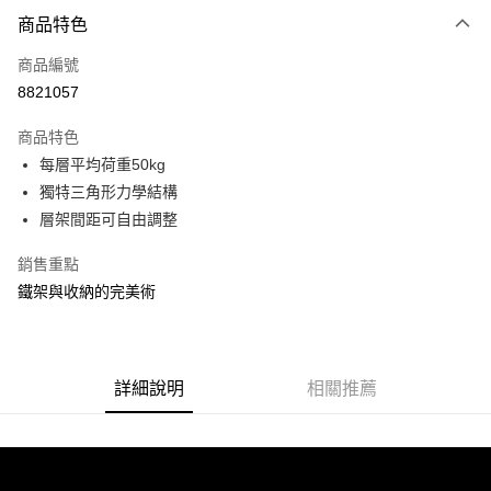
付款方式
商品特色
信用卡一次付款
商品編號
信用卡分期付款
8821057
3 期 0 利率 每期
NT$333
21家銀行
商品特色
合作金庫商業銀行
第一商業銀行
LINE Pay
每層平均荷重50kg
華南商業銀行
彰化商業銀行
獨特三角形力學結構
Apple Pay
上海商業儲蓄銀行
台北富邦商業銀行
國泰世華商業銀行
兆豐國際商業銀行
層架間距可自由調整
街口支付
臺灣中小企業銀行
台中商業銀行
銷售重點
匯豐（台灣）商業銀行
華泰商業銀行
悠遊付
聯邦商業銀行
遠東國際商業銀行
鐵架與收納的完美術
元大商業銀行
永豐商業銀行
Google Pay
玉山商業銀行
星展（台灣）商業銀行
台新國際商業銀行
中國信託商業銀行
全盈+PAY
台灣樂天信用卡公司
詳細說明
相關推薦
大哥付你分期
相關說明
【大哥付你分期使用說明】
ATM付款
1.本服務由台灣大哥大提供，台灣大哥大用戶可立即使用無須另外申請。
2.付款方式選擇「大哥付你分期」，訂單成立後會自動跳轉到大哥付的交易