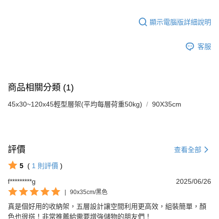
顯示電腦版詳細說明
客服
商品相關分類 (1)
45x30~120x45輕型層架(平均每層荷重50kg)
90X35cm
評價
查看全部
5
(
1
則評價
)
f*********g
2025/06/26
|
90x35cm/黑色
真是個好用的收納架，五層設計讓空間利用更高效，組裝簡單，顏
色也很搭！非常推薦給需要增強儲物的朋友們！