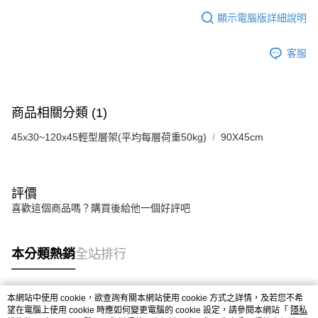
顯示電腦版詳細說明
客服
商品相關分類 (1)
45x30~120x45輕型層架(平均每層荷重50kg)
90X45cm
評價
喜歡這個商品嗎？購買後給他一個好評吧
本分類熱銷
全站排行
本網站中使用 cookie，欲查詢有關本網站使用 cookie 方式之詳情，及若您不希
熱門標籤
望在電腦上使用 cookie 時應如何變更電腦的 cookie 設定，請參閱本網站「
隱私