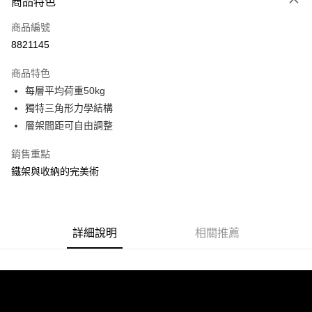
商品特色
信用卡一次付款
商品編號
信用卡分期付款
8821145
3 期 0 利率 每期
NT$219
21家銀行
商品特色
合作金庫商業銀行
第一商業銀行
LINE Pay
每層平均荷重50kg
華南商業銀行
彰化商業銀行
獨特三角形力學結構
Apple Pay
上海商業儲蓄銀行
台北富邦商業銀行
國泰世華商業銀行
兆豐國際商業銀行
層架間距可自由調整
街口支付
臺灣中小企業銀行
台中商業銀行
銷售重點
匯豐（台灣）商業銀行
華泰商業銀行
悠遊付
聯邦商業銀行
遠東國際商業銀行
鐵架與收納的完美術
元大商業銀行
永豐商業銀行
Google Pay
玉山商業銀行
星展（台灣）商業銀行
台新國際商業銀行
中國信託商業銀行
全盈+PAY
台灣樂天信用卡公司
詳細說明
相關推薦
大哥付你分期
相關說明
【大哥付你分期使用說明】
ATM付款
1.本服務由台灣大哥大提供，台灣大哥大用戶可立即使用無須另外申請。
2.付款方式選擇「大哥付你分期」，訂單成立後會自動跳轉到大哥付的交易
流程，驗證手機門號後，選擇欲分期的期數、繳款截止日，確認付款後即完