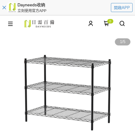
Dayneeds收納
開啟APP
立刻使用官方APP
0
1
/
5