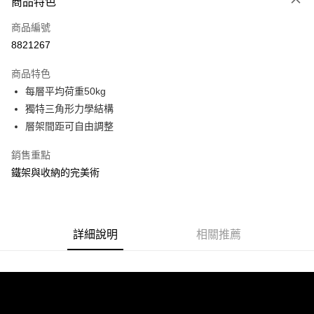
商品特色
信用卡一次付款
商品編號
信用卡分期付款
8821267
3 期 0 利率 每期
NT$255
21家銀行
商品特色
合作金庫商業銀行
第一商業銀行
LINE Pay
每層平均荷重50kg
華南商業銀行
彰化商業銀行
獨特三角形力學結構
Apple Pay
上海商業儲蓄銀行
台北富邦商業銀行
國泰世華商業銀行
兆豐國際商業銀行
層架間距可自由調整
街口支付
臺灣中小企業銀行
台中商業銀行
銷售重點
匯豐（台灣）商業銀行
華泰商業銀行
悠遊付
聯邦商業銀行
遠東國際商業銀行
鐵架與收納的完美術
元大商業銀行
永豐商業銀行
Google Pay
玉山商業銀行
星展（台灣）商業銀行
台新國際商業銀行
中國信託商業銀行
全盈+PAY
台灣樂天信用卡公司
詳細說明
相關推薦
大哥付你分期
相關說明
【大哥付你分期使用說明】
ATM付款
1.本服務由台灣大哥大提供，台灣大哥大用戶可立即使用無須另外申請。
2.付款方式選擇「大哥付你分期」，訂單成立後會自動跳轉到大哥付的交易
流程，驗證手機門號後，選擇欲分期的期數、繳款截止日，確認付款後即完