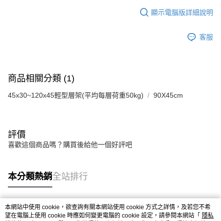
顯示電腦版詳細說明
客服
商品相關分類 (1)
45x30~120x45輕型層架(平均每層荷重50kg)
90X45cm
評價
喜歡這個商品嗎？購買後給他一個好評吧
本分類熱銷
全站排行
本網站中使用 cookie，欲查詢有關本網站使用 cookie 方式之詳情，及若您不希
熱門標籤
望在電腦上使用 cookie 時應如何變更電腦的 cookie 設定，請參閱本網站「
隱私