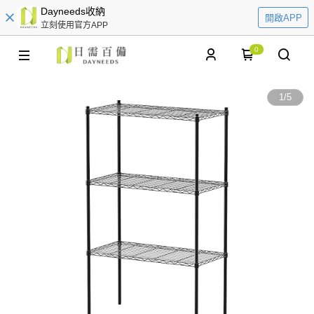
Dayneeds收納
開啟APP
立刻使用官方APP
0
1
/
5