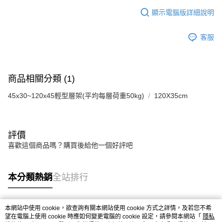
顯示電腦版詳細說明
客服
商品相關分類 (1)
45x30~120x45輕型層架(平均每層荷重50kg)
120X35cm
評價
喜歡這個商品嗎？購買後給他一個好評吧
本分類熱銷
全站排行
本網站中使用 cookie，欲查詢有關本網站使用 cookie 方式之詳情，及若您不希
熱門標籤
望在電腦上使用 cookie 時應如何變更電腦的 cookie 設定，請參閱本網站「
隱私