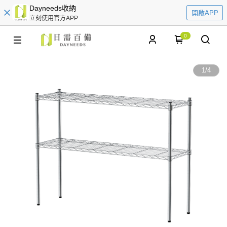
Dayneeds收納
開啟APP
立刻使用官方APP
0
1
/
4