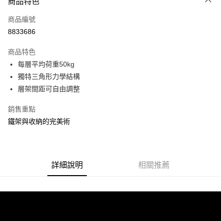
商品特色
信用卡一次付款
商品編號
信用卡分期付款
8833686
3 期 0 利率 每期
NT$228
21家銀行
商品特色
合作金庫商業銀行
第一商業銀行
LINE Pay
每層平均荷重50kg
華南商業銀行
彰化商業銀行
獨特三角形力學結構
Apple Pay
上海商業儲蓄銀行
台北富邦商業銀行
國泰世華商業銀行
兆豐國際商業銀行
層架間距可自由調整
街口支付
臺灣中小企業銀行
台中商業銀行
銷售重點
匯豐（台灣）商業銀行
華泰商業銀行
悠遊付
聯邦商業銀行
遠東國際商業銀行
鐵架與收納的完美術
元大商業銀行
永豐商業銀行
Google Pay
玉山商業銀行
星展（台灣）商業銀行
台新國際商業銀行
中國信託商業銀行
全盈+PAY
台灣樂天信用卡公司
詳細說明
相關推薦
大哥付你分期
相關說明
【大哥付你分期使用說明】
ATM付款
1.本服務由台灣大哥大提供，台灣大哥大用戶可立即使用無須另外申請。
2.付款方式選擇「大哥付你分期」，訂單成立後會自動跳轉到大哥付的交易
流程，驗證手機門號後，選擇欲分期的期數、繳款截止日，確認付款後即完