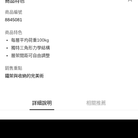
商品特色
信用卡一次付款
商品編號
信用卡分期付款
8845081
3 期 0 利率 每期
NT$298
21家銀行
商品特色
合作金庫商業銀行
第一商業銀行
LINE Pay
每層平均荷重100kg
華南商業銀行
彰化商業銀行
獨特三角形力學結構
Apple Pay
上海商業儲蓄銀行
台北富邦商業銀行
國泰世華商業銀行
兆豐國際商業銀行
層架間距可自由調整
街口支付
臺灣中小企業銀行
台中商業銀行
銷售重點
匯豐（台灣）商業銀行
華泰商業銀行
悠遊付
聯邦商業銀行
遠東國際商業銀行
鐵架與收納的完美術
元大商業銀行
永豐商業銀行
Google Pay
玉山商業銀行
星展（台灣）商業銀行
台新國際商業銀行
中國信託商業銀行
全盈+PAY
台灣樂天信用卡公司
詳細說明
相關推薦
大哥付你分期
相關說明
【大哥付你分期使用說明】
ATM付款
1.本服務由台灣大哥大提供，台灣大哥大用戶可立即使用無須另外申請。
2.付款方式選擇「大哥付你分期」，訂單成立後會自動跳轉到大哥付的交易
流程，驗證手機門號後，選擇欲分期的期數、繳款截止日，確認付款後即完