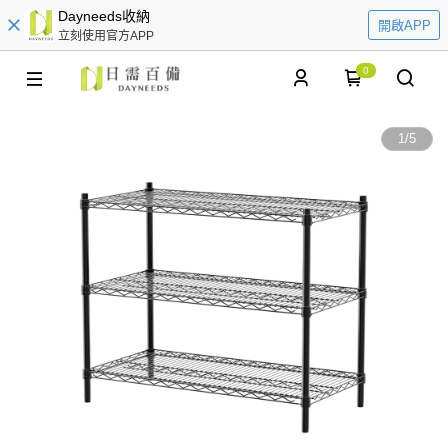
Dayneeds收納
開啟APP
立刻使用官方APP
0
1
/
5