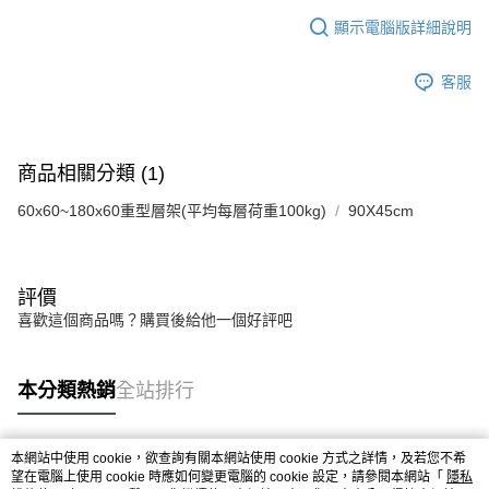
顯示電腦版詳細說明
客服
商品相關分類 (1)
60x60~180x60重型層架(平均每層荷重100kg)
90X45cm
評價
喜歡這個商品嗎？購買後給他一個好評吧
本分類熱銷
全站排行
本網站中使用 cookie，欲查詢有關本網站使用 cookie 方式之詳情，及若您不希
熱門標籤
望在電腦上使用 cookie 時應如何變更電腦的 cookie 設定，請參閱本網站「
隱私