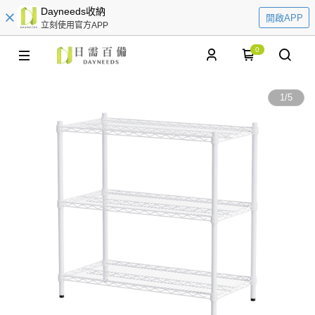
Dayneeds收納
開啟APP
立刻使用官方APP
0
1
/
5