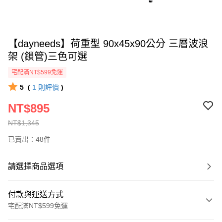
【dayneeds】荷重型 90x45x90公分 三層波浪
架 (鎖管)三色可選
宅配滿NT$599免運
5
(
1
則評價
)
NT$895
NT$1,345
已賣出：48件
請選擇商品選項
付款與運送方式
宅配滿NT$599免運