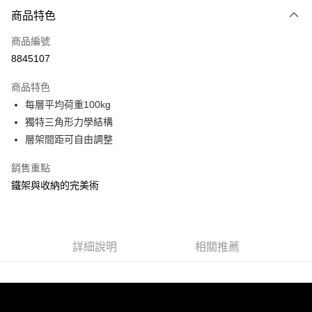
付款方式
商品特色
信用卡一次付款
商品編號
信用卡分期付款
8845107
3 期 0 利率 每期
NT$298
21家銀行
商品特色
合作金庫商業銀行
第一商業銀行
LINE Pay
每層平均荷重100kg
華南商業銀行
彰化商業銀行
獨特三角形力學結構
Apple Pay
上海商業儲蓄銀行
台北富邦商業銀行
國泰世華商業銀行
兆豐國際商業銀行
層架間距可自由調整
街口支付
臺灣中小企業銀行
台中商業銀行
銷售重點
匯豐（台灣）商業銀行
華泰商業銀行
悠遊付
聯邦商業銀行
遠東國際商業銀行
鐵架與收納的完美術
元大商業銀行
永豐商業銀行
Google Pay
玉山商業銀行
星展（台灣）商業銀行
台新國際商業銀行
中國信託商業銀行
全盈+PAY
台灣樂天信用卡公司
詳細說明
相關推薦
大哥付你分期
相關說明
【大哥付你分期使用說明】
ATM付款
1.本服務由台灣大哥大提供，台灣大哥大用戶可立即使用無須另外申請。
2.付款方式選擇「大哥付你分期」，訂單成立後會自動跳轉到大哥付的交易