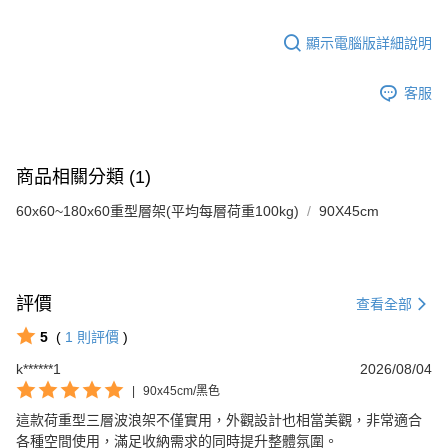
顯示電腦版詳細說明
客服
商品相關分類 (1)
60x60~180x60重型層架(平均每層荷重100kg)
90X45cm
評價
查看全部
5
(
1
則評價
)
k******1
2026/08/04
|
90x45cm/黑色
這款荷重型三層波浪架不僅實用，外觀設計也相當美觀，非常適合
各種空間使用，滿足收納需求的同時提升整體氛圍。