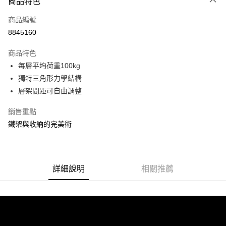
商品特色
信用卡一次付款
商品編號
信用卡分期付款
8845160
3 期 0 利率 每期
NT$386
21家銀行
商品特色
合作金庫商業銀行
第一商業銀行
LINE Pay
每層平均荷重100kg
華南商業銀行
彰化商業銀行
獨特三角形力學結構
Apple Pay
上海商業儲蓄銀行
台北富邦商業銀行
國泰世華商業銀行
兆豐國際商業銀行
層架間距可自由調整
街口支付
臺灣中小企業銀行
台中商業銀行
銷售重點
匯豐（台灣）商業銀行
華泰商業銀行
悠遊付
聯邦商業銀行
遠東國際商業銀行
鐵架與收納的完美術
元大商業銀行
永豐商業銀行
Google Pay
玉山商業銀行
星展（台灣）商業銀行
台新國際商業銀行
中國信託商業銀行
全盈+PAY
台灣樂天信用卡公司
詳細說明
相關推薦
大哥付你分期
相關說明
【大哥付你分期使用說明】
ATM付款
1.本服務由台灣大哥大提供，台灣大哥大用戶可立即使用無須另外申請。
2.付款方式選擇「大哥付你分期」，訂單成立後會自動跳轉到大哥付的交易
流程，驗證手機門號後，選擇欲分期的期數、繳款截止日，確認付款後即完