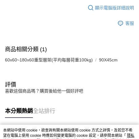
顯示電腦版詳細說明
客服
商品相關分類 (1)
60x60~180x60重型層架(平均每層荷重100kg)
90X45cm
評價
喜歡這個商品嗎？購買後給他一個好評吧
本分類熱銷
全站排行
本網站中使用 cookie，欲查詢有關本網站使用 cookie 方式之詳情，及若您不希
熱門標籤
望在電腦上使用 cookie 時應如何變更電腦的 cookie 設定，請參閱本網站「
隱私