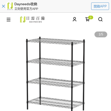
Dayneeds收納
開啟APP
立刻使用官方APP
0
1
/
5