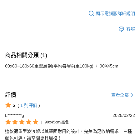
顯示電腦版詳細說明
客服
商品相關分類 (1)
60x60~180x60重型層架(平均每層荷重100kg)
90X45cm
評價
查看全部
5
(
1
則評價
)
L*********g
2025/02/22
|
90x45cm/黑色
這款荷重型波浪架以其堅固耐用的設計，完美滿足收納需求，三種
顏色可選，讓空間更具風格！