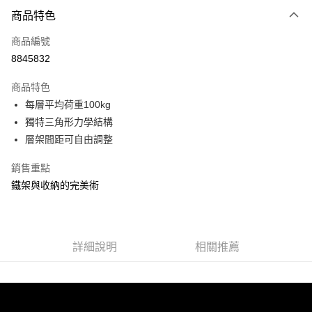
付款方式
商品特色
信用卡一次付款
商品編號
信用卡分期付款
8845832
3 期 0 利率 每期
NT$421
21家銀行
商品特色
合作金庫商業銀行
第一商業銀行
LINE Pay
每層平均荷重100kg
華南商業銀行
彰化商業銀行
獨特三角形力學結構
Apple Pay
上海商業儲蓄銀行
台北富邦商業銀行
國泰世華商業銀行
兆豐國際商業銀行
層架間距可自由調整
街口支付
臺灣中小企業銀行
台中商業銀行
銷售重點
匯豐（台灣）商業銀行
華泰商業銀行
悠遊付
聯邦商業銀行
遠東國際商業銀行
鐵架與收納的完美術
元大商業銀行
永豐商業銀行
Google Pay
玉山商業銀行
星展（台灣）商業銀行
台新國際商業銀行
中國信託商業銀行
全盈+PAY
台灣樂天信用卡公司
詳細說明
相關推薦
大哥付你分期
相關說明
【大哥付你分期使用說明】
ATM付款
1.本服務由台灣大哥大提供，台灣大哥大用戶可立即使用無須另外申請。
2.付款方式選擇「大哥付你分期」，訂單成立後會自動跳轉到大哥付的交易