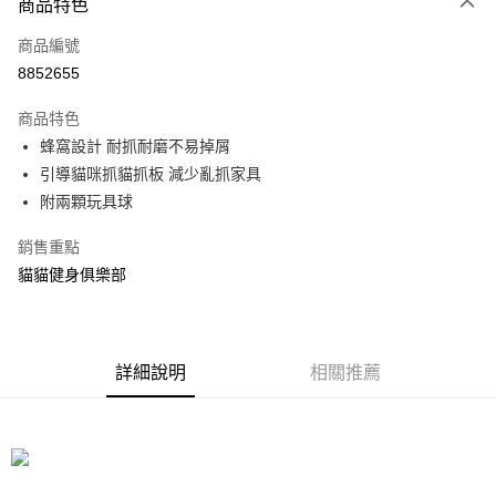
3 期 0 利率 每期
NT$66
21家銀行
商品特色
合作金庫商業銀行
第一商業銀行
LINE Pay
商品編號
華南商業銀行
彰化商業銀行
8852655
Apple Pay
上海商業儲蓄銀行
台北富邦商業銀行
國泰世華商業銀行
兆豐國際商業銀行
商品特色
街口支付
臺灣中小企業銀行
台中商業銀行
蜂窩設計 耐抓耐磨不易掉屑
匯豐（台灣）商業銀行
華泰商業銀行
悠遊付
引導貓咪抓貓抓板 減少亂抓家具
聯邦商業銀行
遠東國際商業銀行
元大商業銀行
永豐商業銀行
附兩顆玩具球
Google Pay
玉山商業銀行
星展（台灣）商業銀行
台新國際商業銀行
中國信託商業銀行
全盈+PAY
銷售重點
台灣樂天信用卡公司
貓貓健身俱樂部
大哥付你分期
相關說明
【大哥付你分期使用說明】
ATM付款
1.本服務由台灣大哥大提供，台灣大哥大用戶可立即使用無須另外申請。
詳細說明
相關推薦
2.付款方式選擇「大哥付你分期」，訂單成立後會自動跳轉到大哥付的交易
流程，驗證手機門號後，選擇欲分期的期數、繳款截止日，確認付款後即完
運送方式
成交易。
3.實際核准額度、可分期數及費用金額請依後續交易確認頁面所載為準。
宅配
4.訂單成立30分鐘內，如未前往確認交易或遇審核未通過，訂單將自動取
每筆NT$80，滿NT$599(含以上)免運費
消。如遇「轉專審核」未通過狀況，表示未達大哥付你分期系統評分，恕無