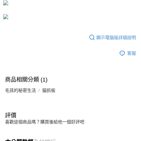
法說明評估內容。
【繳款方式說明】
1.分期款項不併入電信帳單，「大哥付你分期」於每月結算日後寄送繳費提
醒簡訊。
2.透過簡訊連結打開帳單後，可選擇「超商條碼／台灣大直營門市／銀行轉
帳／街口支付／iPASS MONEY」等通路繳費。
顯示電腦版詳細說明
【注意事項】
1.本服務係由「台灣大哥大股份有限公司」（以下簡稱本公司）所提供，讓
用戶於交易時，得透過本服務購買商品或服務，並由商店將買賣／分期付款
客服
買賣價金債權讓與本公司後，依約使用本公司帳單繳交帳款。
2.基於同意付款使用「大哥付你分期」之契約關係目的，商店將以您的個人
資料（包含姓名、電話或地址）提供予台灣大哥大進項蒐集、處理及利用，
由本公司與您本人進行分期帳單所需資料之確認、核對及更正。
商品相關分類 (1)
3.完整用戶服務條款，請詳閱以下連結：
https://oppay.tw/userRule
毛孩的秘密生活
貓抓板
評價
喜歡這個商品嗎？購買後給他一個好評吧