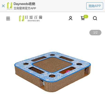
Dayneeds收納
開啟APP
立刻使用官方APP
0
1
/
2