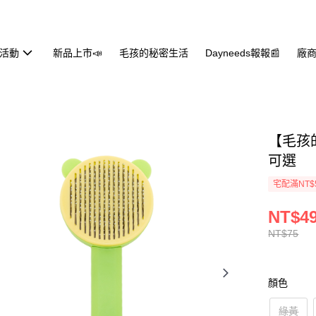
活動
新品上市📣
毛孩的秘密生活
Dayneeds報報📰
廠商
【毛孩
可選
宅配滿NT$
NT$4
NT$75
顏色
綠黃