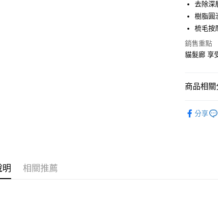
國泰世
去除深
街口支付
臺灣中
樹脂圓
匯豐（
悠遊付
梳毛按
聯邦商
元大商
銷售重點
Google Pa
玉山商
貓髮廊 享
台新國
全盈+PAY
台灣樂
大哥付你
商品相關分
相關說明
【大哥付
毛孩的秘
ATM付款
1.本服務
分享
2.付款方
流程，驗
完成交易
運送方式
3.實際核
4.訂單成
宅配
消。如遇
說明
相關推薦
每筆NT$8
無法說明
【繳款方
1.分期款
醒簡訊。
2.透過簡
帳／街口支