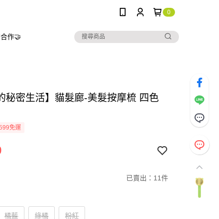
0
合作🤝
的秘密生活】貓髮廊-美髮按摩梳 四色
599免運
9
已賣出：11件
橘藍
綠橘
粉紅