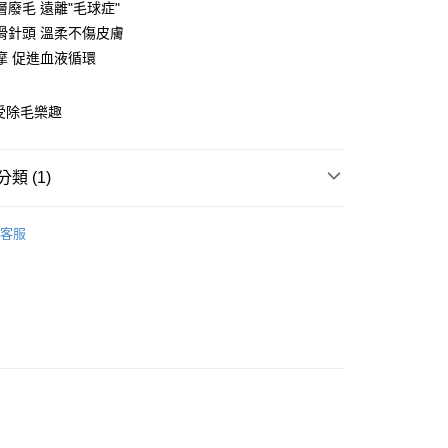
華商業銀行
兆豐國際商業銀行
層廢毛 遠離"毛球症"
小企業銀行
台中商業銀行
滑針頭 溫柔不傷皮膚
台灣）商業銀行
華泰商業銀行
摩 促進血液循環
業銀行
遠東國際商業銀行
業銀行
永豐商業銀行
y
業銀行
星展（台灣）商業銀行
受除毛樂趣
際商業銀行
中國信託商業銀行
天信用卡公司
分期
類 (1)
你分期使用說明】
密生活
理毛器具
由台灣大哥大提供，台灣大哥大用戶可立即使用無須另外申請。
客服
式選擇「大哥付你分期」，訂單成立後會自動跳轉到大哥付的交易
證手機門號後，選擇欲分期的期數、繳款截止日，確認付款後即
。
准額度、可分期數及費用金額請依後續交易確認頁面所載為準。
立30分鐘內，如未前往確認交易或遇審核未通過，訂單將自動取
「轉專審核」未通過狀況，表示未達大哥付你分期系統評分，恕
0，滿NT$599(含以上)免運費
評估內容。
式說明】
項不併入電信帳單，「大哥付你分期」於每月結算日後寄送繳費提
訊連結打開帳單後，可選擇「超商條碼／台灣大直營門市／銀行轉
付／iPASS MONEY」等通路繳費。