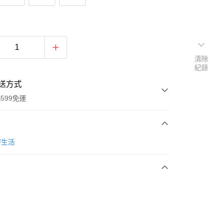
清除
紀錄
送方式
599免運
次付款
密生活
期付款
0 利率 每期
NT$16
21家銀行
庫商業銀行
第一商業銀行
業銀行
彰化商業銀行
業儲蓄銀行
台北富邦商業銀行