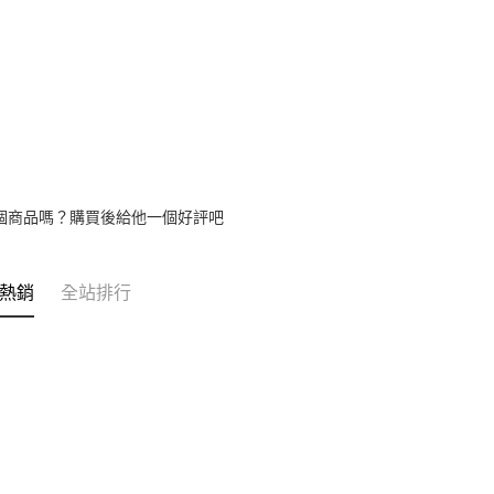
【注意事
1.本服務
用戶於交
款買賣價
2.基於同
資料（包
用，由本
3.完整用
個商品嗎？購買後給他一個好評吧
熱銷
全站排行