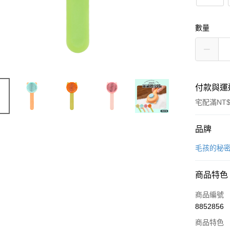
數量
付款與運
宅配滿NT$
付款方式
品牌
信用卡一
毛孩的秘
信用卡分
商品特色
3 期 
商品編號
合作金
LINE Pay
8852856
華南商
Apple Pay
上海商
商品特色