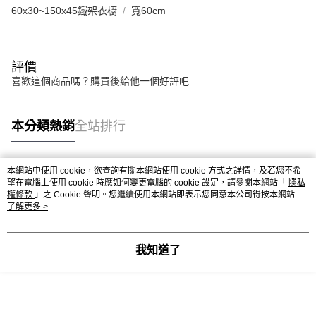
60x30~150x45鐵架衣櫥
寬60cm
評價
喜歡這個商品嗎？購買後給他一個好評吧
本分類熱銷
全站排行
本網站中使用 cookie，欲查詢有關本網站使用 cookie 方式之詳情，及若您不希
熱門標籤
望在電腦上使用 cookie 時應如何變更電腦的 cookie 設定，請參閱本網站「
隱私
權條款
」之 Cookie 聲明。您繼續使用本網站即表示您同意本公司得按本網站使
用條款之 Cookie 聲明使用 cookie。
了解更多 >
我知道了