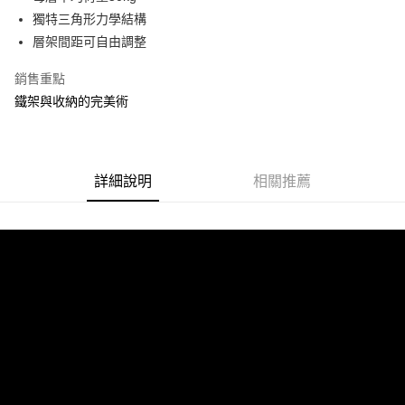
運送方式
成交易。
獨特三角形力學結構
3.實際核准額度、可分期數及費用金額請依後續交易確認頁面所載為準。
宅配
層架間距可自由調整
4.訂單成立30分鐘內，如未前往確認交易或遇審核未通過，訂單將自動取
每筆NT$80，滿NT$599(含以上)免運費
消。如遇「轉專審核」未通過狀況，表示未達大哥付你分期系統評分，恕無
銷售重點
法說明評估內容。
【繳款方式說明】
鐵架與收納的完美術
1.分期款項不併入電信帳單，「大哥付你分期」於每月結算日後寄送繳費提
醒簡訊。
2.透過簡訊連結打開帳單後，可選擇「超商條碼／台灣大直營門市／銀行轉
帳／街口支付／iPASS MONEY」等通路繳費。
詳細說明
相關推薦
【注意事項】
1.本服務係由「台灣大哥大股份有限公司」（以下簡稱本公司）所提供，讓
用戶於交易時，得透過本服務購買商品或服務，並由商店將買賣／分期付款
買賣價金債權讓與本公司後，依約使用本公司帳單繳交帳款。
2.基於同意付款使用「大哥付你分期」之契約關係目的，商店將以您的個人
資料（包含姓名、電話或地址）提供予台灣大哥大進項蒐集、處理及利用，
由本公司與您本人進行分期帳單所需資料之確認、核對及更正。
3.完整用戶服務條款，請詳閱以下連結：
https://oppay.tw/userRule