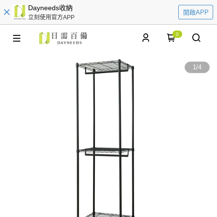
Dayneeds收納
開啟APP
立刻使用官方APP
0
1
/
4