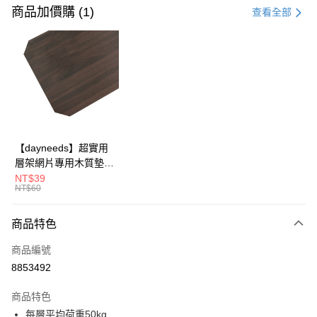
信用卡一次付款
商品加價購 (1)
查看全部
信用卡分期付款
3 期 0 利率 每期
NT$345
21家銀行
合作金庫商業銀行
第一商業銀行
LINE Pay
華南商業銀行
彰化商業銀行
Apple Pay
上海商業儲蓄銀行
台北富邦商業銀行
國泰世華商業銀行
兆豐國際商業銀行
街口支付
臺灣中小企業銀行
台中商業銀行
【dayneeds】超實用
匯豐（台灣）商業銀行
華泰商業銀行
層架網片專用木質墊板
悠遊付
聯邦商業銀行
遠東國際商業銀行
單入 45x30 60x30
NT$39
元大商業銀行
永豐商業銀行
NT$60
Google Pay
60x35 60x45 76x30
玉山商業銀行
星展（台灣）商業銀行
90x30 90x35 90x45
台新國際商業銀行
中國信託商業銀行
全盈+PAY
120x35 120x45 眾多
商品特色
台灣樂天信用卡公司
尺寸可選
大哥付你分期
商品編號
相關說明
8853492
【大哥付你分期使用說明】
ATM付款
1.本服務由台灣大哥大提供，台灣大哥大用戶可立即使用無須另外申請。
商品特色
2.付款方式選擇「大哥付你分期」，訂單成立後會自動跳轉到大哥付的交易
每層平均荷重50kg
流程，驗證手機門號後，選擇欲分期的期數、繳款截止日，確認付款後即完