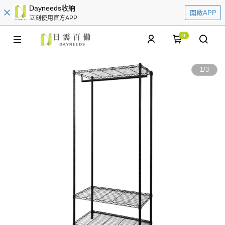
Dayneeds收納
開啟APP
立刻使用官方APP
0
1
/
3