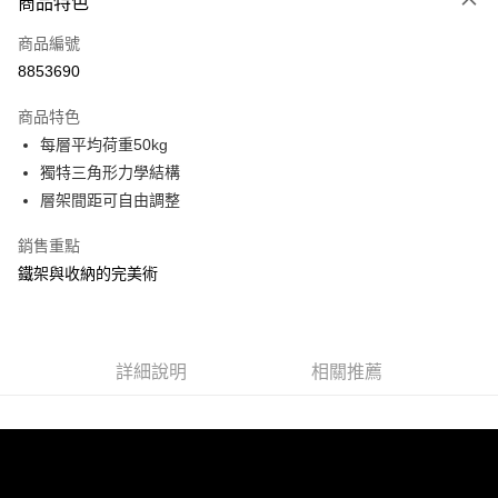
商品特色
信用卡一次付款
商品編號
信用卡分期付款
8853690
3 期 0 利率 每期
NT$291
21家銀行
商品特色
合作金庫商業銀行
第一商業銀行
LINE Pay
每層平均荷重50kg
華南商業銀行
彰化商業銀行
獨特三角形力學結構
Apple Pay
上海商業儲蓄銀行
台北富邦商業銀行
國泰世華商業銀行
兆豐國際商業銀行
層架間距可自由調整
街口支付
臺灣中小企業銀行
台中商業銀行
銷售重點
匯豐（台灣）商業銀行
華泰商業銀行
悠遊付
聯邦商業銀行
遠東國際商業銀行
鐵架與收納的完美術
元大商業銀行
永豐商業銀行
Google Pay
玉山商業銀行
星展（台灣）商業銀行
台新國際商業銀行
中國信託商業銀行
全盈+PAY
台灣樂天信用卡公司
詳細說明
相關推薦
大哥付你分期
相關說明
【大哥付你分期使用說明】
ATM付款
1.本服務由台灣大哥大提供，台灣大哥大用戶可立即使用無須另外申請。
2.付款方式選擇「大哥付你分期」，訂單成立後會自動跳轉到大哥付的交易
流程，驗證手機門號後，選擇欲分期的期數、繳款截止日，確認付款後即完