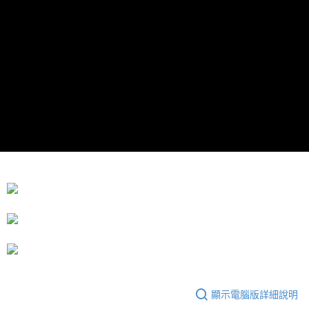
運送方式
成交易。
3.實際核准額度、可分期數及費用金額請依後續交易確認頁面所載為準。
宅配
4.訂單成立30分鐘內，如未前往確認交易或遇審核未通過，訂單將自動取
每筆NT$80，滿NT$599(含以上)免運費
消。如遇「轉專審核」未通過狀況，表示未達大哥付你分期系統評分，恕無
法說明評估內容。
【繳款方式說明】
1.分期款項不併入電信帳單，「大哥付你分期」於每月結算日後寄送繳費提
醒簡訊。
2.透過簡訊連結打開帳單後，可選擇「超商條碼／台灣大直營門市／銀行轉
帳／街口支付／iPASS MONEY」等通路繳費。
【注意事項】
1.本服務係由「台灣大哥大股份有限公司」（以下簡稱本公司）所提供，讓
用戶於交易時，得透過本服務購買商品或服務，並由商店將買賣／分期付款
買賣價金債權讓與本公司後，依約使用本公司帳單繳交帳款。
2.基於同意付款使用「大哥付你分期」之契約關係目的，商店將以您的個人
資料（包含姓名、電話或地址）提供予台灣大哥大進項蒐集、處理及利用，
由本公司與您本人進行分期帳單所需資料之確認、核對及更正。
3.完整用戶服務條款，請詳閱以下連結：
https://oppay.tw/userRule
顯示電腦版詳細說明