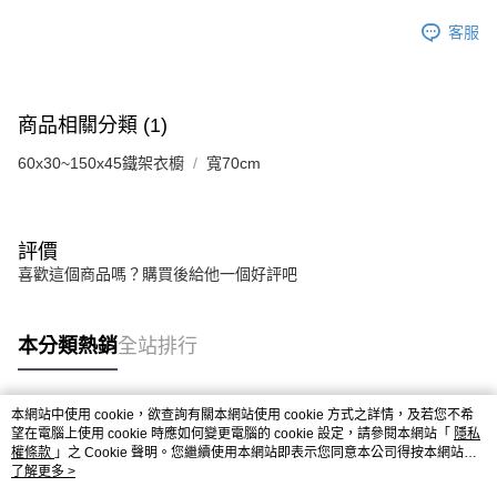
客服
商品相關分類 (1)
60x30~150x45鐵架衣櫥
寬70cm
評價
喜歡這個商品嗎？購買後給他一個好評吧
本分類熱銷
全站排行
本網站中使用 cookie，欲查詢有關本網站使用 cookie 方式之詳情，及若您不希
熱門標籤
望在電腦上使用 cookie 時應如何變更電腦的 cookie 設定，請參閱本網站「
隱私
權條款
」之 Cookie 聲明。您繼續使用本網站即表示您同意本公司得按本網站使
用條款之 Cookie 聲明使用 cookie。
了解更多 >