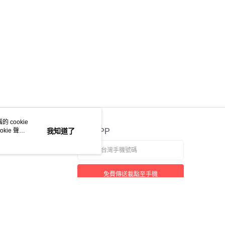
 cookie
kie 聲明
我知道了
官方APP
免費傳送載點至手機
若接到可疑電話，請洽詢165反詐騙專線
本站最佳瀏覽環境請使用 Google Chrome、Firefox 或 Edge 以上版本