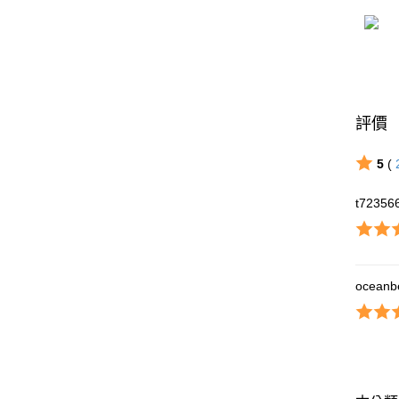
評價
5
(
t72356
oceanb