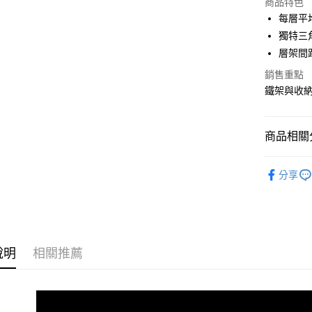
商品特色
3 期 
每層平均
合作金
獨特三
LINE Pay
華南商
層架間
Apple Pay
上海商
銷售重點
國泰世
街口支付
鐵架與收
臺灣中
匯豐（
悠遊付
聯邦商
商品相關分
元大商
Google Pa
玉山商
60x30~1
台新國
全盈+PAY
分享
台灣樂
大哥付你
相關說明
【大哥付
ATM付款
1.本服務
2.付款方
說明
相關推薦
流程，驗
完成交易
運送方式
3.實際核
4.訂單成
宅配
消。如遇