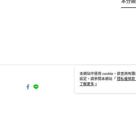
本分類
本網站中使用 cookie，欲查詢有關
設定，請參閱本網站「
隱私權條款
使用 cookie。
了解更多 >
TW-MWG1-61-71 Web2.0 Defau
© 2026 by 日需百備有限公司