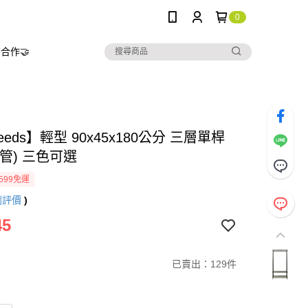
0
合作🤝
needs】輕型 90x45x180公分 三層單桿
管) 三色可選
599免運
則評價
)
45
已賣出：129件