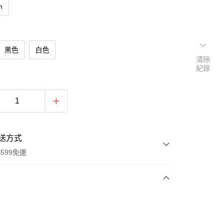
m
黑色
白色
清除
紀錄
送方式
599免運
次付款
期付款