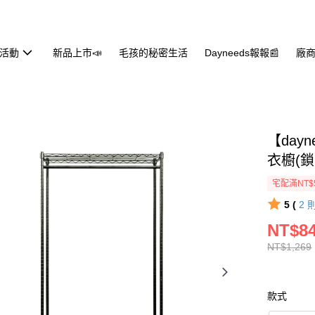
活動
新品上市📣
毛孩的秘密生活
Dayneeds報報📰
廠商
【day
衣櫥(鎖
宅配滿NT$
5 (
2
NT$8
NT$1,269
款式