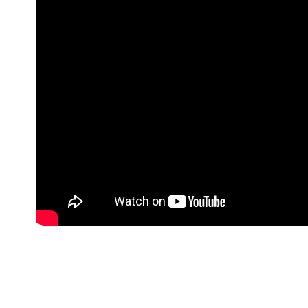
每筆NT$8
無法說明
【繳款方
1.分期款
醒簡訊。
2.透過簡
帳／街口支
【注意事
1.本服務
用戶於交
款買賣價
2.基於同
資料（包
用，由本
3.完整用