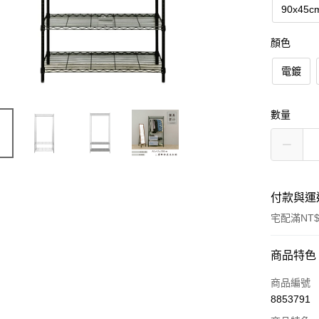
90x45c
顏色
電鍍
數量
付款與運
宅配滿NT$
付款方式
商品特色
信用卡一
商品編號
8853791
信用卡分