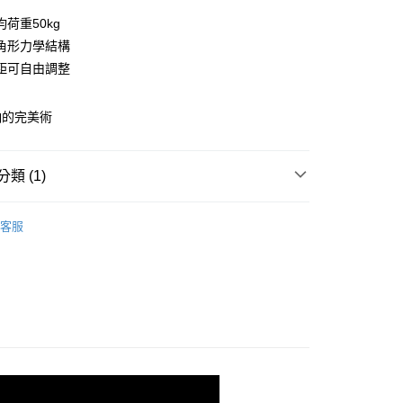
0 利率 每期
NT$281
21家銀行
荷重50kg
庫商業銀行
第一商業銀行
角形力學結構
業銀行
彰化商業銀行
距可自由調整
業儲蓄銀行
台北富邦商業銀行
華商業銀行
兆豐國際商業銀行
納的完美術
小企業銀行
台中商業銀行
台灣）商業銀行
華泰商業銀行
業銀行
遠東國際商業銀行
類 (1)
業銀行
永豐商業銀行
y
業銀行
星展（台灣）商業銀行
50x45鐵架衣櫥
寬90cm
際商業銀行
中國信託商業銀行
客服
天信用卡公司
分期
你分期使用說明】
由台灣大哥大提供，台灣大哥大用戶可立即使用無須另外申請。
式選擇「大哥付你分期」，訂單成立後會自動跳轉到大哥付的交易
證手機門號後，選擇欲分期的期數、繳款截止日，確認付款後即
。
准額度、可分期數及費用金額請依後續交易確認頁面所載為準。
立30分鐘內，如未前往確認交易或遇審核未通過，訂單將自動取
「轉專審核」未通過狀況，表示未達大哥付你分期系統評分，恕