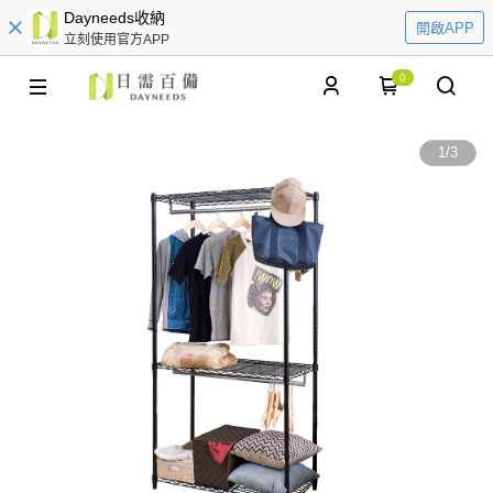
Dayneeds收納
開啟APP
立刻使用官方APP
0
1
/
3