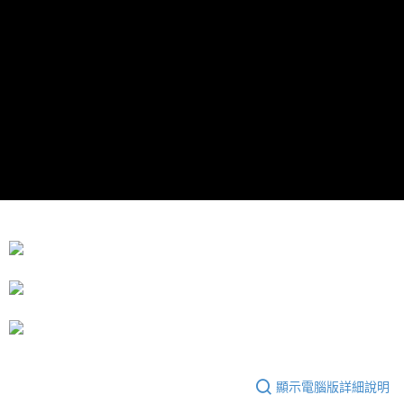
運送方式
成交易。
3.實際核准額度、可分期數及費用金額請依後續交易確認頁面所載為準。
宅配
4.訂單成立30分鐘內，如未前往確認交易或遇審核未通過，訂單將自動取
每筆NT$80，滿NT$599(含以上)免運費
消。如遇「轉專審核」未通過狀況，表示未達大哥付你分期系統評分，恕無
法說明評估內容。
【繳款方式說明】
1.分期款項不併入電信帳單，「大哥付你分期」於每月結算日後寄送繳費提
醒簡訊。
2.透過簡訊連結打開帳單後，可選擇「超商條碼／台灣大直營門市／銀行轉
帳／街口支付／iPASS MONEY」等通路繳費。
【注意事項】
1.本服務係由「台灣大哥大股份有限公司」（以下簡稱本公司）所提供，讓
用戶於交易時，得透過本服務購買商品或服務，並由商店將買賣／分期付款
買賣價金債權讓與本公司後，依約使用本公司帳單繳交帳款。
2.基於同意付款使用「大哥付你分期」之契約關係目的，商店將以您的個人
資料（包含姓名、電話或地址）提供予台灣大哥大進項蒐集、處理及利用，
由本公司與您本人進行分期帳單所需資料之確認、核對及更正。
3.完整用戶服務條款，請詳閱以下連結：
https://oppay.tw/userRule
顯示電腦版詳細說明