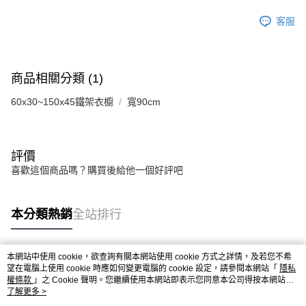
客服
商品相關分類 (1)
60x30~150x45鐵架衣櫥
寬90cm
評價
喜歡這個商品嗎？購買後給他一個好評吧
本分類熱銷
全站排行
本網站中使用 cookie，欲查詢有關本網站使用 cookie 方式之詳情，及若您不希
熱門標籤
望在電腦上使用 cookie 時應如何變更電腦的 cookie 設定，請參閱本網站「
隱私
權條款
」之 Cookie 聲明。您繼續使用本網站即表示您同意本公司得按本網站使
用條款之 Cookie 聲明使用 cookie。
了解更多 >