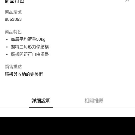
商品特色
信用卡一次付款
商品編號
信用卡分期付款
8853853
3 期 0 利率 每期
NT$316
21家銀行
商品特色
合作金庫商業銀行
第一商業銀行
LINE Pay
每層平均荷重50kg
華南商業銀行
彰化商業銀行
獨特三角形力學結構
Apple Pay
上海商業儲蓄銀行
台北富邦商業銀行
國泰世華商業銀行
兆豐國際商業銀行
層架間距可自由調整
街口支付
臺灣中小企業銀行
台中商業銀行
銷售重點
匯豐（台灣）商業銀行
華泰商業銀行
悠遊付
聯邦商業銀行
遠東國際商業銀行
鐵架與收納的完美術
元大商業銀行
永豐商業銀行
Google Pay
玉山商業銀行
星展（台灣）商業銀行
台新國際商業銀行
中國信託商業銀行
全盈+PAY
台灣樂天信用卡公司
詳細說明
相關推薦
大哥付你分期
相關說明
【大哥付你分期使用說明】
ATM付款
1.本服務由台灣大哥大提供，台灣大哥大用戶可立即使用無須另外申請。
2.付款方式選擇「大哥付你分期」，訂單成立後會自動跳轉到大哥付的交易
流程，驗證手機門號後，選擇欲分期的期數、繳款截止日，確認付款後即完