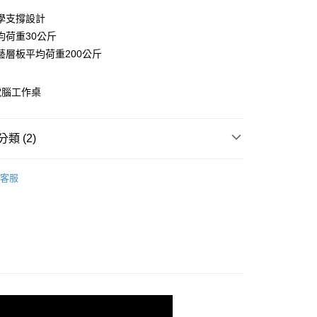
0 利率 每期
NT$663
21家銀行
學支撐設計
庫商業銀行
第一商業銀行
均荷重30公斤
業銀行
彰化商業銀行
藝層板平均荷重200公斤
業儲蓄銀行
台北富邦商業銀行
華商業銀行
兆豐國際商業銀行
電腦工作桌
小企業銀行
台中商業銀行
台灣）商業銀行
華泰商業銀行
業銀行
遠東國際商業銀行
類 (2)
業銀行
永豐商業銀行
y
業銀行
星展（台灣）商業銀行
層架
際商業銀行
中國信託商業銀行
客服
天信用卡公司
辦公桌．化妝桌
分期
你分期使用說明】
由台灣大哥大提供，台灣大哥大用戶可立即使用無須另外申請。
式選擇「大哥付你分期」，訂單成立後會自動跳轉到大哥付的交易
證手機門號後，選擇欲分期的期數、繳款截止日，確認付款後即
。
准額度、可分期數及費用金額請依後續交易確認頁面所載為準。
立30分鐘內，如未前往確認交易或遇審核未通過，訂單將自動取
「轉專審核」未通過狀況，表示未達大哥付你分期系統評分，恕