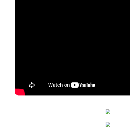
每筆NT$8
無法說明
【繳款方
1.分期款
醒簡訊。
2.透過簡
帳／街口支
【注意事
1.本服務
用戶於交
款買賣價
2.基於同
資料（包
用，由本
3.完整用