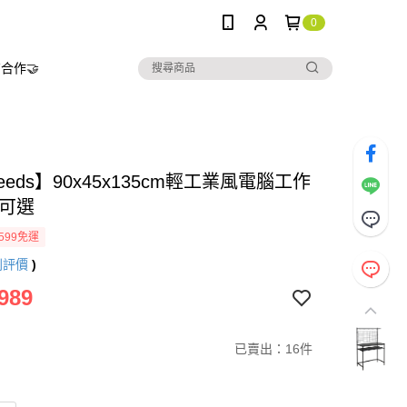
0
合作🤝
needs】90x45x135cm輕工業風電腦工作
色可選
599免運
則評價
)
989
已賣出：16件