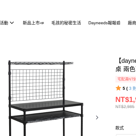
活動
新品上市📣
毛孩的秘密生活
Dayneeds報報📰
廠商
【day
桌 兩
宅配滿NT$
5 (
3
NT$1,
NT$2,985
款式