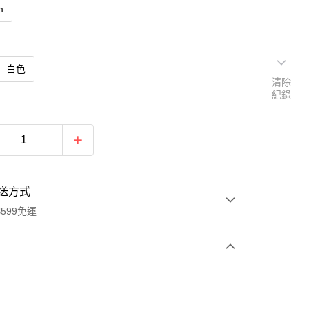
m
白色
清除
紀錄
送方式
599免運
次付款
期付款