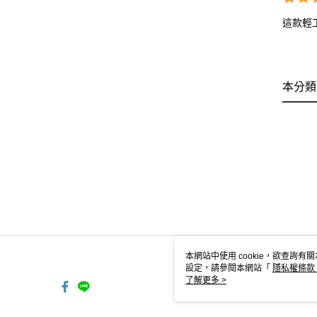
這款輕
本分類
本網站中使用 cookie，欲查詢有關
設定，請參閱本網站「
隱私權條款
使用 cookie。
了解更多 >