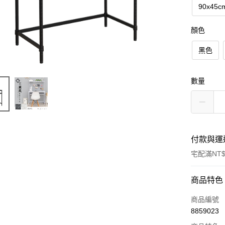
90x45c
顏色
黑色
數量
付款與運
宅配滿NT$
付款方式
商品特色
信用卡一
商品編號
8859023
信用卡分