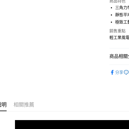
商品特色
3 期 
三角力
合作金
靜態平
LINE Pay
華南商
極致工
Apple Pay
上海商
銷售重點
國泰世
街口支付
輕工業風
臺灣中
匯豐（
悠遊付
聯邦商
商品相關分
元大商
Google Pa
玉山商
百變系統
台新國
全盈+PAY
分享
台灣樂
書房客廳
大哥付你
相關說明
【大哥付
ATM付款
1.本服務
2.付款方
說明
相關推薦
流程，驗
完成交易
運送方式
3.實際核
4.訂單成
宅配
消。如遇