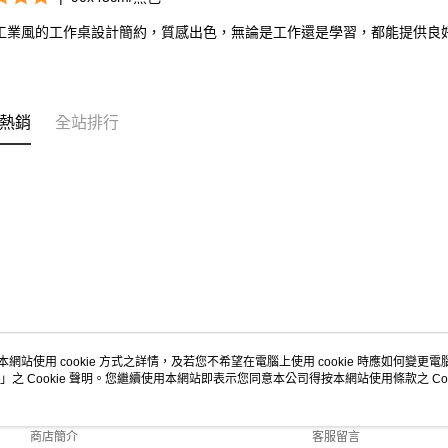
工業風的工作桌設計簡約，質感出色，無論是工作還是學習，都能提供良
熱銷
全站排行
本網站使用 cookie 方式之詳情，及若您不希望在電腦上使用 cookie 時應如何變更電腦的
」之 Cookie 聲明。您繼續使用本網站即表示您同意本公司得按本網站使用條款之 Coo
關於我們
客服資訊
品牌故事
購物說明
商店簡介
客服留言