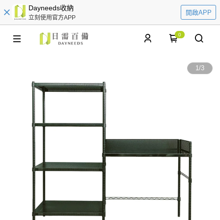
Dayneeds收納
開啟APP
立刻使用官方APP
0
1
/
3