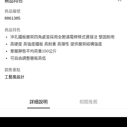
商品特色
信用卡一次付款
商品編號
信用卡分期付款
8861385
3 期 0 利率 每期
NT$1,368
21家銀行
商品特色
合作金庫商業銀行
第一商業銀行
LINE Pay
沖孔鐵板層架四角處皆採用全飽滿電桿條式連接法 堅固耐用
華南商業銀行
彰化商業銀行
高硬度 高強度鐵板 高耐重 高彈性 提供層架結構強度
Apple Pay
上海商業儲蓄銀行
台北富邦商業銀行
國泰世華商業銀行
兆豐國際商業銀行
單層靜態平均荷重150公斤
街口支付
臺灣中小企業銀行
台中商業銀行
可自由調整層板高低
匯豐（台灣）商業銀行
華泰商業銀行
悠遊付
聯邦商業銀行
遠東國際商業銀行
銷售重點
元大商業銀行
永豐商業銀行
Google Pay
工藝風設計
玉山商業銀行
星展（台灣）商業銀行
台新國際商業銀行
中國信託商業銀行
全盈+PAY
台灣樂天信用卡公司
大哥付你分期
詳細說明
相關推薦
相關說明
【大哥付你分期使用說明】
ATM付款
1.本服務由台灣大哥大提供，台灣大哥大用戶可立即使用無須另外申請。
2.付款方式選擇「大哥付你分期」，訂單成立後會自動跳轉到大哥付的交易
流程，驗證手機門號後，選擇欲分期的期數、繳款截止日，確認付款後即完