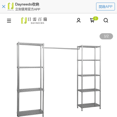
Dayneeds收納
開啟APP
立刻使用官方APP
0
1
/
2