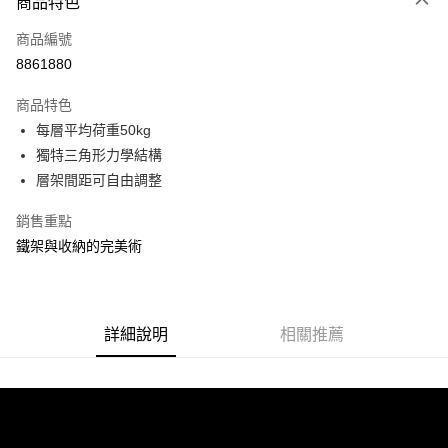
商品特色
信用卡一次付款
商品編號
信用卡分期付款
8861880
3 期 0 利率 每期
NT$606
21家銀行
商品特色
合作金庫商業銀行
第一商業銀行
LINE Pay
每層平均荷重50kg
華南商業銀行
彰化商業銀行
獨特三角形力學結構
Apple Pay
上海商業儲蓄銀行
台北富邦商業銀行
國泰世華商業銀行
兆豐國際商業銀行
層架間距可自由調整
街口支付
臺灣中小企業銀行
台中商業銀行
銷售重點
匯豐（台灣）商業銀行
華泰商業銀行
悠遊付
聯邦商業銀行
遠東國際商業銀行
鐵架與收納的完美術
元大商業銀行
永豐商業銀行
Google Pay
玉山商業銀行
星展（台灣）商業銀行
台新國際商業銀行
中國信託商業銀行
全盈+PAY
台灣樂天信用卡公司
詳細說明
相關推薦
大哥付你分期
相關說明
【大哥付你分期使用說明】
ATM付款
1.本服務由台灣大哥大提供，台灣大哥大用戶可立即使用無須另外申請。
2.付款方式選擇「大哥付你分期」，訂單成立後會自動跳轉到大哥付的交易
流程，驗證手機門號後，選擇欲分期的期數、繳款截止日，確認付款後即完