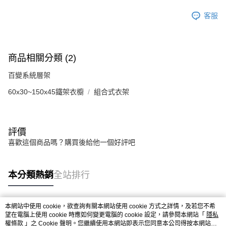
客服
商品相關分類 (2)
百變系統層架
60x30~150x45鐵架衣櫥
組合式衣架
評價
喜歡這個商品嗎？購買後給他一個好評吧
本分類熱銷
全站排行
本網站中使用 cookie，欲查詢有關本網站使用 cookie 方式之詳情，及若您不希
熱門標籤
望在電腦上使用 cookie 時應如何變更電腦的 cookie 設定，請參閱本網站「
隱私
權條款
」之 Cookie 聲明。您繼續使用本網站即表示您同意本公司得按本網站使