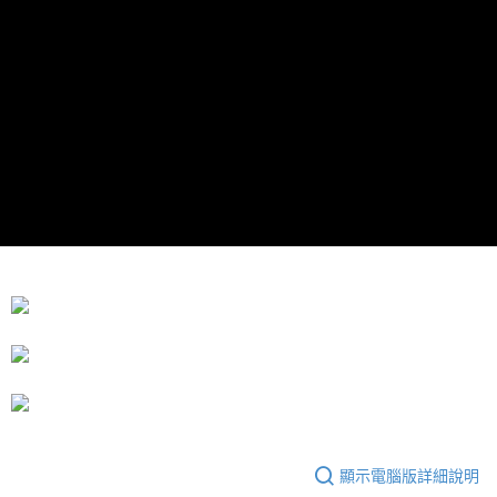
運送方式
成交易。
3.實際核准額度、可分期數及費用金額請依後續交易確認頁面所載為準。
宅配
4.訂單成立30分鐘內，如未前往確認交易或遇審核未通過，訂單將自動取
每筆NT$80，滿NT$599(含以上)免運費
消。如遇「轉專審核」未通過狀況，表示未達大哥付你分期系統評分，恕無
法說明評估內容。
【繳款方式說明】
1.分期款項不併入電信帳單，「大哥付你分期」於每月結算日後寄送繳費提
醒簡訊。
2.透過簡訊連結打開帳單後，可選擇「超商條碼／台灣大直營門市／銀行轉
帳／街口支付／iPASS MONEY」等通路繳費。
【注意事項】
1.本服務係由「台灣大哥大股份有限公司」（以下簡稱本公司）所提供，讓
用戶於交易時，得透過本服務購買商品或服務，並由商店將買賣／分期付款
買賣價金債權讓與本公司後，依約使用本公司帳單繳交帳款。
2.基於同意付款使用「大哥付你分期」之契約關係目的，商店將以您的個人
資料（包含姓名、電話或地址）提供予台灣大哥大進項蒐集、處理及利用，
由本公司與您本人進行分期帳單所需資料之確認、核對及更正。
3.完整用戶服務條款，請詳閱以下連結：
https://oppay.tw/userRule
顯示電腦版詳細說明