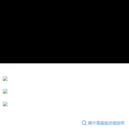
運送方式
成交易。
3.實際核准額度、可分期數及費用金額請依後續交易確認頁面所載為準。
宅配
4.訂單成立30分鐘內，如未前往確認交易或遇審核未通過，訂單將自動取
每筆NT$80，滿NT$599(含以上)免運費
消。如遇「轉專審核」未通過狀況，表示未達大哥付你分期系統評分，恕無
法說明評估內容。
【繳款方式說明】
1.分期款項不併入電信帳單，「大哥付你分期」於每月結算日後寄送繳費提
醒簡訊。
2.透過簡訊連結打開帳單後，可選擇「超商條碼／台灣大直營門市／銀行轉
帳／街口支付／iPASS MONEY」等通路繳費。
【注意事項】
1.本服務係由「台灣大哥大股份有限公司」（以下簡稱本公司）所提供，讓
用戶於交易時，得透過本服務購買商品或服務，並由商店將買賣／分期付款
買賣價金債權讓與本公司後，依約使用本公司帳單繳交帳款。
2.基於同意付款使用「大哥付你分期」之契約關係目的，商店將以您的個人
資料（包含姓名、電話或地址）提供予台灣大哥大進項蒐集、處理及利用，
由本公司與您本人進行分期帳單所需資料之確認、核對及更正。
3.完整用戶服務條款，請詳閱以下連結：
https://oppay.tw/userRule
顯示電腦版詳細說明