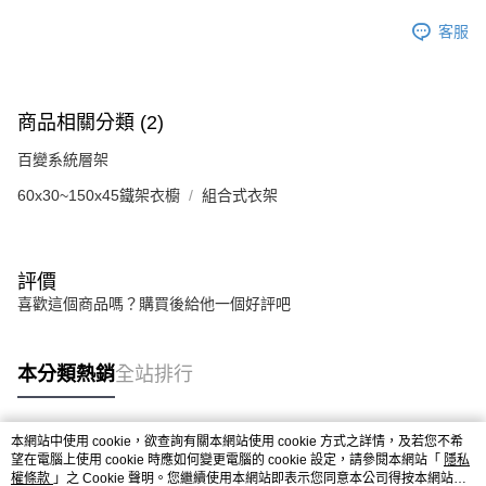
客服
商品相關分類 (2)
百變系統層架
60x30~150x45鐵架衣櫥
組合式衣架
評價
喜歡這個商品嗎？購買後給他一個好評吧
本分類熱銷
全站排行
本網站中使用 cookie，欲查詢有關本網站使用 cookie 方式之詳情，及若您不希
熱門標籤
望在電腦上使用 cookie 時應如何變更電腦的 cookie 設定，請參閱本網站「
隱私
權條款
」之 Cookie 聲明。您繼續使用本網站即表示您同意本公司得按本網站使