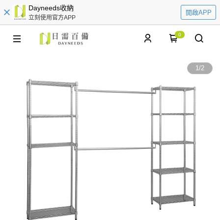
Dayneeds收納
開啟APP
立刻使用官方APP
0
1
/
2