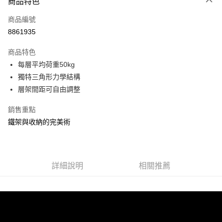
商品特色
信用卡一次付款
商品編號
信用卡分期付款
8861935
3 期 0 利率 每期
NT$666
21家銀行
商品特色
合作金庫商業銀行
第一商業銀行
LINE Pay
每層平均荷重50kg
華南商業銀行
彰化商業銀行
獨特三角形力學結構
Apple Pay
上海商業儲蓄銀行
台北富邦商業銀行
國泰世華商業銀行
兆豐國際商業銀行
層架間距可自由調整
街口支付
臺灣中小企業銀行
台中商業銀行
銷售重點
匯豐（台灣）商業銀行
華泰商業銀行
悠遊付
聯邦商業銀行
遠東國際商業銀行
鐵架與收納的完美術
元大商業銀行
永豐商業銀行
Google Pay
玉山商業銀行
星展（台灣）商業銀行
台新國際商業銀行
中國信託商業銀行
全盈+PAY
台灣樂天信用卡公司
詳細說明
相關推薦
大哥付你分期
相關說明
【大哥付你分期使用說明】
ATM付款
1.本服務由台灣大哥大提供，台灣大哥大用戶可立即使用無須另外申請。
2.付款方式選擇「大哥付你分期」，訂單成立後會自動跳轉到大哥付的交易
流程，驗證手機門號後，選擇欲分期的期數、繳款截止日，確認付款後即完