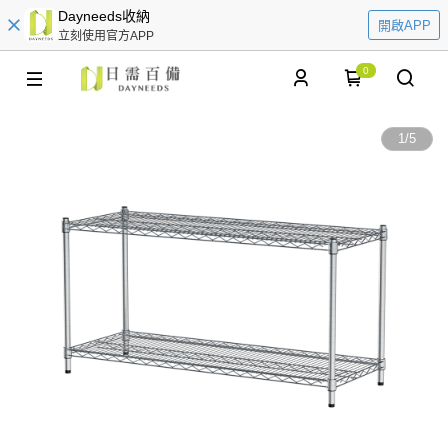
Dayneeds收納
開啟APP
立刻使用官方APP
0
1
/
5