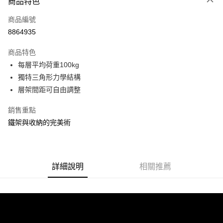
商品特色
信用卡一次付款
商品編號
信用卡分期付款
8864935
3 期 0 利率 每期
NT$263
21家銀行
商品特色
合作金庫商業銀行
第一商業銀行
LINE Pay
每層平均荷重100kg
華南商業銀行
彰化商業銀行
獨特三角形力學結構
Apple Pay
上海商業儲蓄銀行
台北富邦商業銀行
國泰世華商業銀行
兆豐國際商業銀行
層架間距可自由調整
街口支付
臺灣中小企業銀行
台中商業銀行
銷售重點
匯豐（台灣）商業銀行
華泰商業銀行
悠遊付
聯邦商業銀行
遠東國際商業銀行
鐵架與收納的完美術
元大商業銀行
永豐商業銀行
Google Pay
玉山商業銀行
星展（台灣）商業銀行
台新國際商業銀行
中國信託商業銀行
全盈+PAY
台灣樂天信用卡公司
詳細說明
相關推薦
大哥付你分期
相關說明
【大哥付你分期使用說明】
ATM付款
1.本服務由台灣大哥大提供，台灣大哥大用戶可立即使用無須另外申請。
2.付款方式選擇「大哥付你分期」，訂單成立後會自動跳轉到大哥付的交易
流程，驗證手機門號後，選擇欲分期的期數、繳款截止日，確認付款後即完