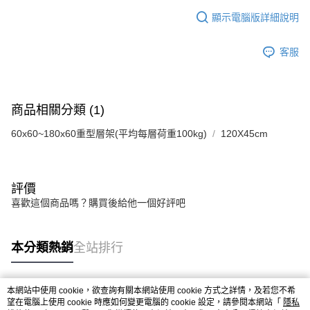
顯示電腦版詳細說明
客服
商品相關分類 (1)
60x60~180x60重型層架(平均每層荷重100kg)
120X45cm
評價
喜歡這個商品嗎？購買後給他一個好評吧
本分類熱銷
全站排行
本網站中使用 cookie，欲查詢有關本網站使用 cookie 方式之詳情，及若您不希
熱門標籤
望在電腦上使用 cookie 時應如何變更電腦的 cookie 設定，請參閱本網站「
隱私